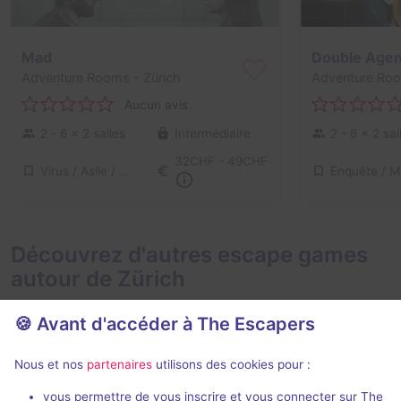
Mad
Double Agen
Adventure Rooms
- Zürich
Adventure Ro
Aucun avis
2 - 6
× 2 salles
Intermédiaire
2 - 6
× 2 sal
32CHF - 49CHF
Virus / Asile / Hôpital
Découvrez d'autres escape games
autour de Zürich
🍪 Avant d'accéder à The Escapers
Nous et nos
partenaires
utilisons des cookies pour :
90 min
vous permettre de vous inscrire et vous connecter sur The