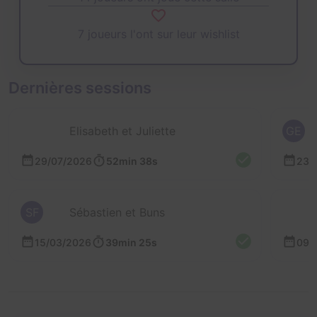
7 joueurs l'ont sur leur wishlist
Dernières sessions
Elisabeth et Juliette
GE
29/07/2026
52min 38s
23/
SF
Sébastien et Buns
15/03/2026
39min 25s
09/