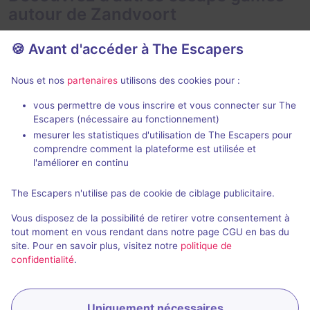
autour de Zandvoort
🍪 Avant d'accéder à The Escapers
Nous et nos
partenaires
utilisons des cookies pour :
90 min
vous permettre de vous inscrire et vous connecter sur The
Escapers (nécessaire au fonctionnement)
The Alchemist
Pray
mesurer les statistiques d'utilisation de The Escapers pour
Sherlocked
- Amsterdam
Escape Room K
comprendre comment la plateforme est utilisée et
4,9 / 5
115 avis
l'améliorer en continu
3 - 6
Intermédiaire
2 - 6
The Escapers n'utilise pas de cookie de ciblage publicitaire.
33,2€ - 76,3€
Fantastique
Vous disposez de la possibilité de retirer votre consentement à
tout moment en vous rendant dans notre page CGU en bas du
site. Pour en savoir plus, visitez notre
politique de
confidentialité
.
Uniquement nécessaires