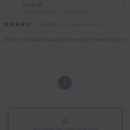
Lucie Dl
64
escapes réalisés
17
escapes notés
12 juillet 2024
salle jouée le 9 juillet 2024
5
4,5
4
4
Décor et son
Énigmes
Scénario
Originalité
Difficult
1
14 joueurs ont joué cette salle