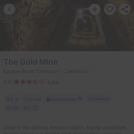
The Gold Mine
Escape Room Zandvoort
- Zandvoort
3,2
4 avis
Aventure
2-6
60 min
Intermédiaire
20€ - 35€
Deep in the darkest Amazon region, barely accessible
to man, there is a closed gold mine hidden away for