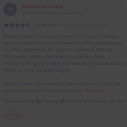
Sébastien Faivre
SF
78
escapes réalisés
35
escapes notés
15 mars 2026
salle jouée le 15 mars 2026
Escape sympathique, on sent qu’ils ont voulu faire un
décors travaillé avec notamment un effets surprenants
en milieu d’aventure. Ça reste du classique mais ça
fonctionne relativement bien. Nous étions deux
(habitués) et ça s’y prêtait très bien, je n’irais pas à plus
que 3 ou 4 car ça reste exiguë.
On regrettera la présence de matériel et indices qui ne
servent pas (peut être des reliquats...
Voir plus
3,5
4
3
3
Décor et son
Énigmes
Scénario
Originalité
Difficult
Utile