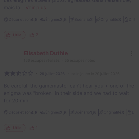
Les énigmes étaient plutôt agréables dans l'ensemble,
mais la...
Voir plus
4,5
2,5
2
3
Décor et son
Énigmes
Scénario
Originalité
Diffic
2
Utile
Elisabeth Duthie
156
escapes réalisés
55
escapes notés
29 juillet 2026
salle jouée le 29 juillet 2026
Be careful, the gamemaster can't hear you + one of the
enigma was "broken" in their side and we had to wait
for 20 min
4,5
2,5
1,5
3
Décor et son
Énigmes
Scénario
Originalité
Diff
1
Utile