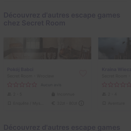
Découvrez d'autres escape games
chez Secret Room
Pokój Babci
Kraina Wiec
Secret Room
- Wroclaw
Secret Room
-
Aucun avis
2 - 5
Inconnue
2 - 4
Enquête / Mystère
Aventure
32zł - 80zł
Découvrez d'autres escape games