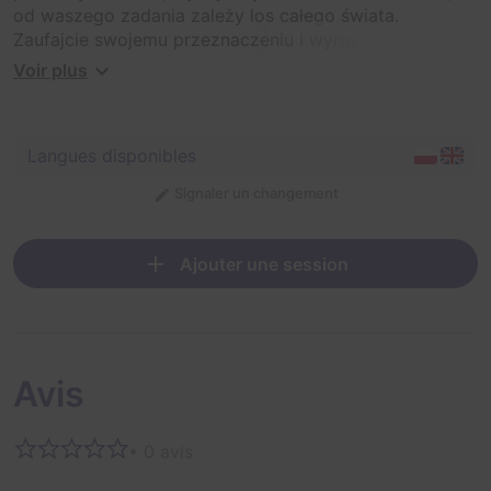
od waszego zadania zależy los całego świata.
Zaufajcie swojemu przeznaczeniu i wyruszcie w daleką
podróż
Voir plus
Langues disponibles
Signaler un changement
Ajouter une session
Avis
• 0 avis