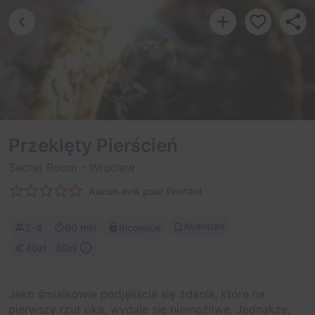
Przeklęty Pierścień
Secret Room
- Wroclaw
Aucun avis pour l'instant
Aventure
2-4
60 min
Inconnue
40zł - 80zł
Jako śmiałkowie podjęliście się zdania, które na
pierwszy rzut oka, wydaje się niemożliwe. Jednakże,