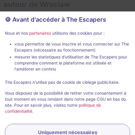
autour de Wroclaw
🍪 Avant d'accéder à The Escapers
Nous et nos
partenaires
utilisons des cookies pour :
1 h 41 min
vous permettre de vous inscrire et vous connecter sur The
Escapers (nécessaire au fonctionnement)
Abandoned Hotel
King Arthur
mesurer les statistiques d'utilisation de The Escapers pour
Exit 19
- Wroclaw
Exit 19
- Wroc
comprendre comment la plateforme est utilisée et
5 / 5
17 avis
l'améliorer en continu
2 - 5
Intermédiaire
2 - 5
The Escapers n'utilise pas de cookie de ciblage publicitaire.
Évasion
128,2zł -
Frisson / Horreur
Vous disposez de la possibilité de retirer votre consentement à
200,5zł
tout moment en vous rendant dans notre page CGU en bas du
site. Pour en savoir plus, visitez notre
politique de
confidentialité
.
Uniquement nécessaires