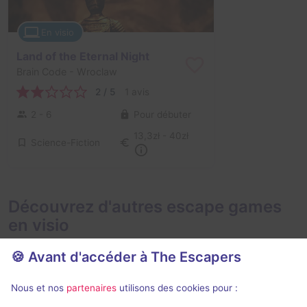
En visio
Land of the Eternal Night
Brain Code
- Wroclaw
2 / 5
1 avis
2 - 6
Pour débuter
13,3zł - 40zł
Science-Fiction
Découvrez d'autres escape games
en visio
🍪 Avant d'accéder à The Escapers
Nous et nos
partenaires
utilisons des cookies pour :