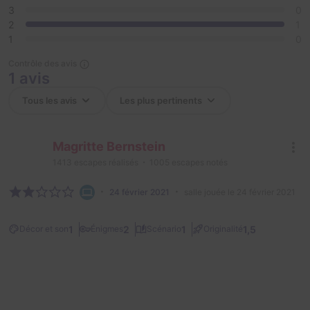
3
0
2
1
1
0
Contrôle des avis
1 avis
Magritte Bernstein
1413
escapes réalisés
1005
escapes notés
24 février 2021
salle jouée le 24 février 2021
1
2
1
1,5
Décor et son
Énigmes
Scénario
Originalité