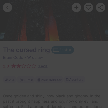
The cursed ring
En visio
Brain Code
- Wroclaw
2,0
1 avis
Aventure
2-4
60 min
Pour débuter
Once golden and shiny, now black and gloomy. In the
past it brought happiness and joy, now only evil and
suffering. Find a group of daredevils and go on a long