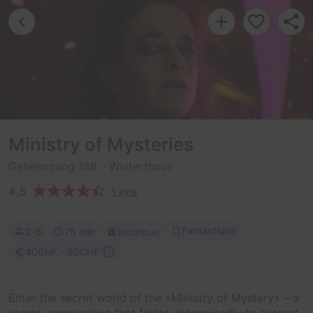
Ministry of Mysteries
Geheimgang 188
- Winterthour
4,5
1 avis
Fantastique
2-6
75 min
Inconnue
40CHF - 60CHF
Enter the secret world of the «Ministry of Mystery» – a
secret organization that fights determinedly to protect