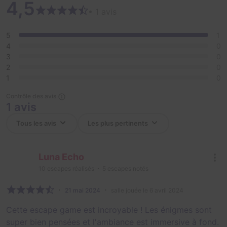
4,5
• 1 avis
5
1
4
0
3
0
2
0
1
0
Contrôle des avis
1 avis
Luna Echo
10
escapes réalisés
5
escapes notés
21 mai 2024
salle jouée le 6 avril 2024
Cette escape game est incroyable ! Les énigmes sont
super bien pensées et l'ambiance est immersive à fond.