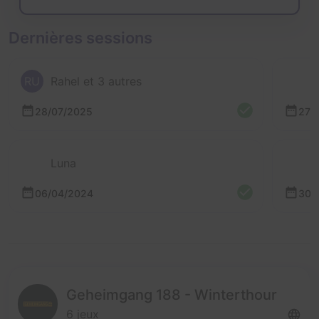
Dernières sessions
RU
Rahel et 3 autres
28/07/2025
27/
Luna
06/04/2024
30/
Geheimgang 188 - Winterthour
6 jeux