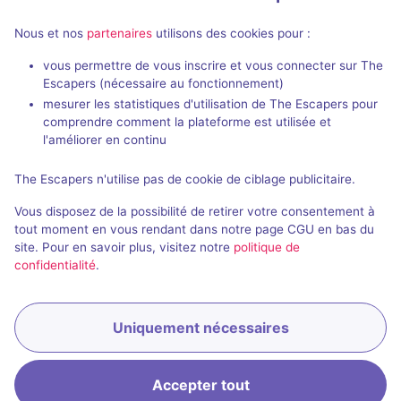
Nous et nos
partenaires
utilisons des cookies pour :
vous permettre de vous inscrire et vous connecter sur The
Mord im Weinkeller - Das Geheimnis des Mönchs
Escapers (nécessaire au fonctionnement)
Escape Mission Obertor
-
Escape Missio
mesurer les statistiques d'utilisation de The Escapers pour
Winterthour
Winterthour
comprendre comment la plateforme est utilisée et
4,3 / 5
2 avis
l'améliorer en continu
2 - 6
Pour débuter
2 - 8
The Escapers n'utilise pas de cookie de ciblage publicitaire.
30CHF - 60CHF
Enquête / Mystère
Cambriolag
Vous disposez de la possibilité de retirer votre consentement à
tout moment en vous rendant dans notre page CGU en bas du
site. Pour en savoir plus, visitez notre
politique de
confidentialité
.
Uniquement nécessaires
Réserver
Accepter tout