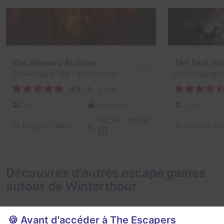
The Memory Archive
The First Ro
Geheimgang 188
- Winterthour
Geheimgang 1
4,8 / 5
2 avis
2 - 7
Inconnue
2 - 6
40CHF - 60CHF
Enquête / Mystère, Science-Fiction
Science-Fic
Découvrez d'autres escape games
autour de Winterthour
🍪 Avant d'accéder à The Escapers