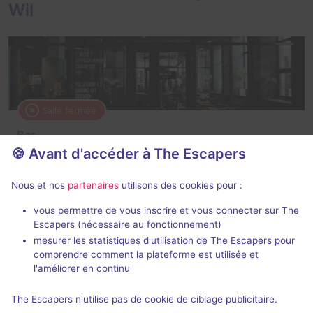
Wil
Salle fermée
Bar
🍪 Avant d'accéder à The Escapers
Aucun avis
2 - 6
Inconnue
Nous et nos
partenaires
utilisons des cookies pour :
Non renseigné
vous permettre de vous inscrire et vous connecter sur The
Escapers (nécessaire au fonctionnement)
mesurer les statistiques d'utilisation de The Escapers pour
comprendre comment la plateforme est utilisée et
l'améliorer en continu
The Escapers n'utilise pas de cookie de ciblage publicitaire.
Salle fermée