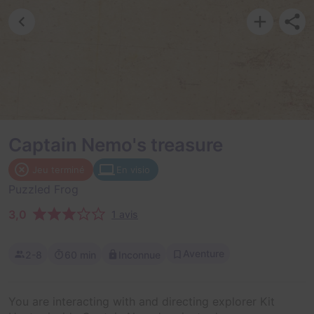
Captain Nemo's treasure
Jeu terminé
En visio
Puzzled Frog
3,0
1 avis
Aventure
2-8
60 min
Inconnue
You are interacting with and directing explorer Kit