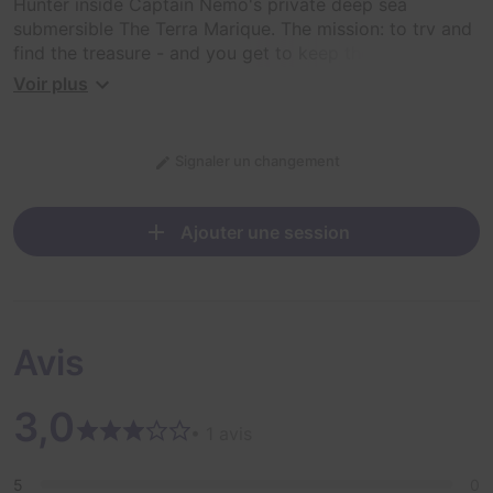
Hunter inside Captain Nemo's private deep sea
submersible The Terra Marique. The mission: to try and
find the treasure - and you get to keep the treasures
you find!
Voir plus
Signaler un changement
Ajouter une session
Avis
3,0
• 1 avis
5
0