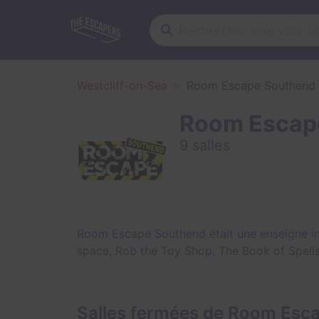
Westcliff-on-Sea
Room Escape Southend
Room Escap
9 salles
Room Escape Southend était une enseigne inst
space
,
Rob the Toy Shop
,
The Book of Spell
Salles fermées de Room Esc