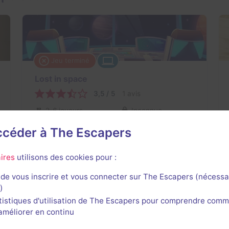
Jeu terminé
Lost in space
3,5 / 5
1 avis
2-6 joueurs
Inconnue
Science-Fiction
accéder à The Escapers
ires
utilisons des cookies pour :
de vous inscrire et vous connecter sur The Escapers (nécessa
)
tistiques d'utilisation de The Escapers pour comprendre comm
Jeu terminé
l'améliorer en continu
The Attic