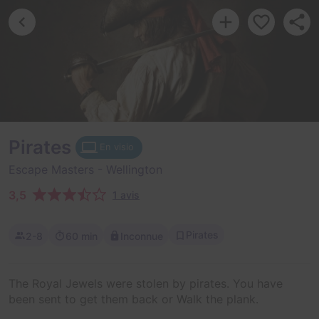
Pirates
En visio
Escape Masters
- Wellington
3,5
1 avis
Pirates
2-8
60 min
Inconnue
The Royal Jewels were stolen by pirates. You have
been sent to get them back or Walk the plank.