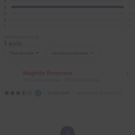
5
0
4
1
3
0
2
0
1
0
Contrôle des avis
1 avis
Magritte Bernstein
1413
escapes réalisés
1005
escapes notés
15 août 2020
salle jouée le 15 août 2020
1