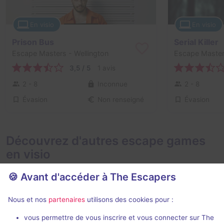
En visio
En visio
Prison Bus
Serial Killer
Escape Masters
- Wellington
Escape Maste
3,5 / 5
1 avis
2 - 8
Inconnue
2 - 8
Évasion
Évasion
Non renseigné
Découvrez d'autres escape games
en visio
🍪 Avant d'accéder à The Escapers
Nous et nos
partenaires
utilisons des cookies pour :
En visio
Évènemen
99 min
vous permettre de vous inscrire et vous connecter sur The