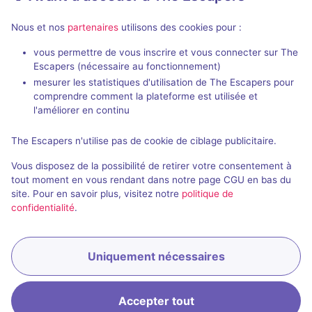
Salles fermées et évènements
Nous et nos
partenaires
utilisons des cookies pour :
passés de Destination Vendée
Grand Sud
vous permettre de vous inscrire et vous connecter sur The
Escapers (nécessaire au fonctionnement)
mesurer les statistiques d'utilisation de The Escapers pour
comprendre comment la plateforme est utilisée et
l'améliorer en continu
The Escapers n'utilise pas de cookie de ciblage publicitaire.
Évènement passé
Vous disposez de la possibilité de retirer votre consentement à
Les échappés de Vouvant
tout moment en vous rendant dans notre page CGU en bas du
site. Pour en savoir plus, visitez notre
politique de
Aucun avis
confidentialité
.
2 - 6
Inconnue
Historique / Culturel
Uniquement nécessaires
Accepter tout