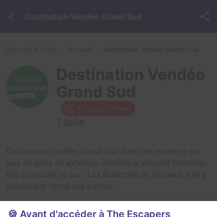
Destination Vendée Grand Sud
Pays de la Loire
Vouvant
Destination Vendée Grand Sud
Destination Vendée
Grand Sud
Enseigne fermée
1 salle
Destination Vendée Grand Sud était une enseigne de
jeux de piste en extérieur installée à Vouvant (Vendée).
Elle proposait un jeu :
Les échappés de Vouvant
. Elle a
maintenant fermé ses portes.
🍪 Avant d'accéder à The Escapers