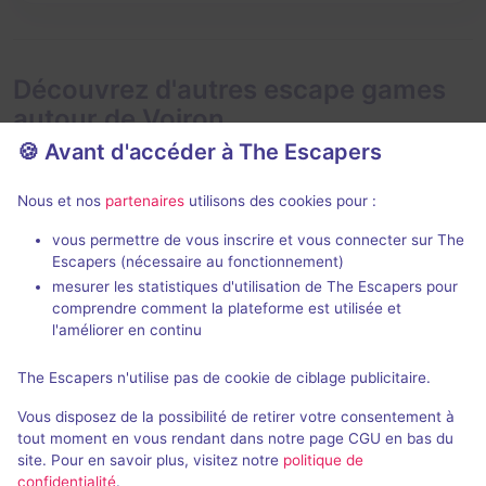
Découvrez d'autres escape games
autour de Voiron
🍪 Avant d'accéder à The Escapers
Nous et nos
partenaires
utilisons des cookies pour :
vous permettre de vous inscrire et vous connecter sur The
Escapers (nécessaire au fonctionnement)
mesurer les statistiques d'utilisation de The Escapers pour
Bleue
Le Train des
comprendre comment la plateforme est utilisée et
Only The Brain
Escape Game Bastille
- Grenoble
l'améliorer en continu
4,8 / 5
99 avis
The Escapers n'utilise pas de cookie de ciblage publicitaire.
2 - 6
3 - 6
Intermédiaire
Vous disposez de la possibilité de retirer votre consentement à
Aventure
22,5€ - 33€
tout moment en vous rendant dans notre page CGU en bas du
site. Pour en savoir plus, visitez notre
politique de
confidentialité
.