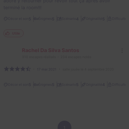
adoré y retourner pour revoir tout ça après avoir
terminé la room!!!
3
5
5
4
5
Décor et son
Énigmes
Scénario
Originalité
Difficulté
Utile
Rachel Da Silva Santos
310
escapes réalisés
234
escapes notés
17 mai 2021
salle jouée le 4 septembre 2020
2
5
5
5
4
Décor et son
Énigmes
Scénario
Originalité
Difficulté
1