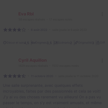
Eva Rbl
38
escapes réalisés
17
escapes notés
6 août 2022
salle jouée le 6 août 2022
4,5
3,5
2
3
Décor et son
Énigmes
Scénario
Originalité
Diffic
Cyril Aquillon
1629
escapes réalisés
1532
escapes notés
11 octobre 2020
salle jouée le 11 octobre 2020
Une salle surprenante, avec quelques effets
incroyables, faites par des passionnés et cela se voit!
J'y ai vu des choses rarement vu ailleurs! On a pas vu
passer le temps, on s'y est vraiment amusés, et même