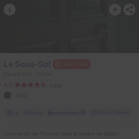
Le Sous-Sol
Salle fermée
Escape One
- Voiron
4,2
5 avis
1 test
Frisson / Horreur
3-8
60 min
Intermédiaire
Le sous-sol de l’horreur dans la tanière de Satan.