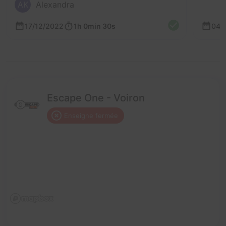
AK
Alexandra
17/12/2022
1h 0min 30s
04/
Escape One - Voiron
Enseigne fermée