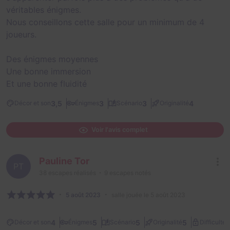
véritables énigmes.
Nous conseillons cette salle pour un minimum de 4
joueurs.
Des énigmes moyennes
Une bonne immersion
Et une bonne fluidité
3,5
3
3
4
Décor et son
Énigmes
Scénario
Originalité
Voir l'avis complet
Pauline Tor
PT
38
escapes réalisés
9
escapes notés
5 août 2023
salle jouée le 5 août 2023
2
4
5
5
5
Décor et son
Énigmes
Scénario
Originalité
Difficulté