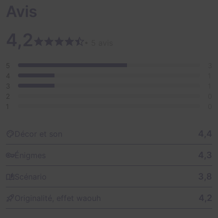
Avis
Cette salle est déconseillée aux personnes sensibles.
4,2
• 5 avis
5
3
4
1
3
1
2
0
1
0
4,4
Décor et son
4,3
Énigmes
3,8
Scénario
4,2
Originalité, effet waouh