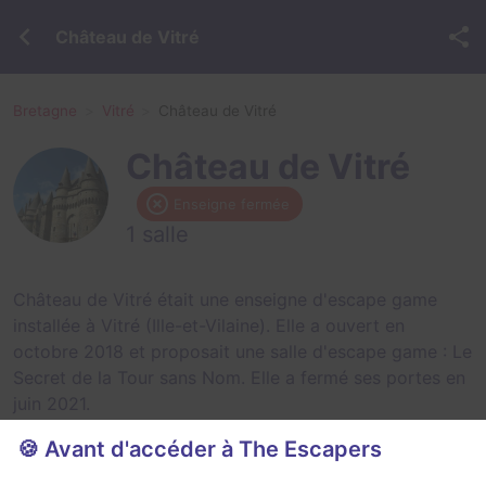
Château de Vitré
Bretagne
Vitré
Château de Vitré
Château de Vitré
Enseigne fermée
1 salle
Château de Vitré était une enseigne d'escape game
installée à Vitré (Ille-et-Vilaine). Elle a ouvert en
octobre 2018 et proposait une salle d'escape game :
Le
Secret de la Tour sans Nom
. Elle a fermé ses portes en
juin 2021.
🍪 Avant d'accéder à The Escapers