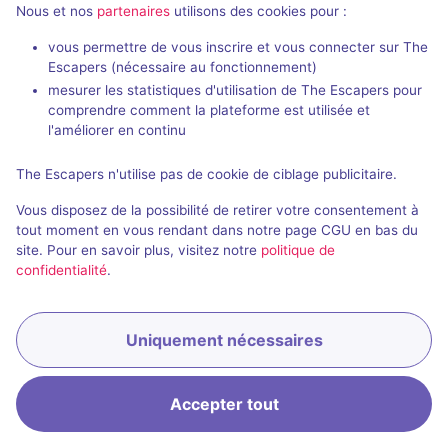
Salles fermées de Château de Vitré
Nous et nos
partenaires
utilisons des cookies pour :
vous permettre de vous inscrire et vous connecter sur The
Escapers (nécessaire au fonctionnement)
mesurer les statistiques d'utilisation de The Escapers pour
comprendre comment la plateforme est utilisée et
l'améliorer en continu
Salle fermée
The Escapers n'utilise pas de cookie de ciblage publicitaire.
Le Secret de la Tour sans Nom
Vous disposez de la possibilité de retirer votre consentement à
Aucun avis
tout moment en vous rendant dans notre page CGU en bas du
site. Pour en savoir plus, visitez notre
politique de
3 - 7
Inconnue
confidentialité
.
Historique / Culturel
Uniquement nécessaires
Accepter tout
Accueil
Recherche
Connexion
Menu