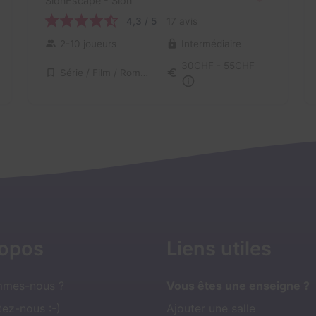
SionEscape
- Sion
4,3 / 5
17 avis
2-10 joueurs
Intermédiaire
30CHF - 55CHF
Série / Film / Roman
ropos
Liens utiles
mmes-nous ?
Vous êtes une enseigne ?
ez-nous :-)
Ajouter une salle