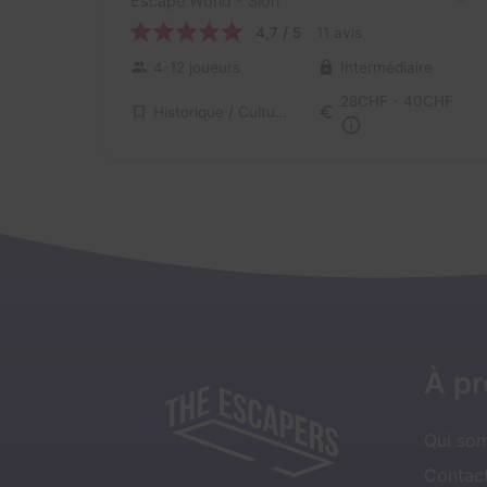
Escape World
- Sion
4,7 / 5
11 avis
4-12 joueurs
Intermédiaire
28CHF - 40CHF
Historique / Culturel
À p
Qui so
Contact