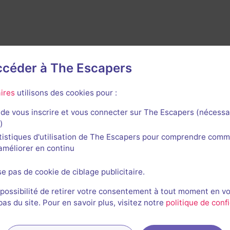
accéder à The Escapers
ires
utilisons des cookies pour :
de vous inscrire et vous connecter sur The Escapers (nécessa
rnières sessions
)
tistiques d'utilisation de The Escapers pour comprendre comm
l'améliorer en continu
Stéphanie, Laurent et Mathieu
MB
Me
se pas de cookie de ciblage publicitaire.
13/05/2023
52min 54s
incon
 possibilité de retirer votre consentement à tout moment en v
s du site. Pour en savoir plus, visitez notre
politique de confi
AF
Amandine
MP
Ma