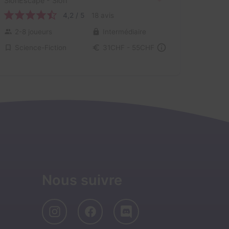
SionEscape
- Sion
4,2 / 5
18 avis
2-8 joueurs
Intermédiaire
Science-Fiction
31CHF - 55CHF
Nous suivre