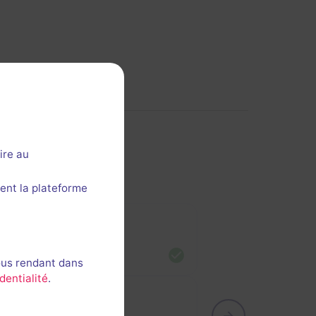
ire au
ent la plateforme
hdi
nue
ous rendant dans
dentialité
.
rion et 1 autre