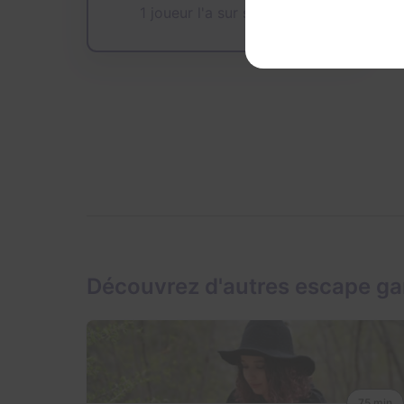
1 joueur l'a sur sa wishlist
Découvrez d'autres escape g
75 min