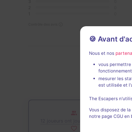
3
0
2
0
1
0
Contrôle des avis
🍪 Avant d'
Nous et nos
partena
vous permettre 
De
fonctionnement
mesurer les sta
est utilisée et 
The Escapers n'utili
Vous disposez de la
notre page CGU en ba
12 joueurs ont joué cette salle