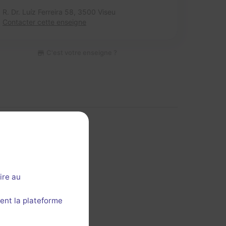
R. Dr. Luíz Ferreira 58,
3500 Viseu
Contacter cette enseigne
C'est votre enseigne ?
ire au
 cette section ?
ent la plateforme