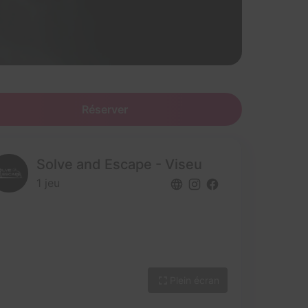
Réserver
Solve and Escape - Viseu
1 jeu
Plein écran