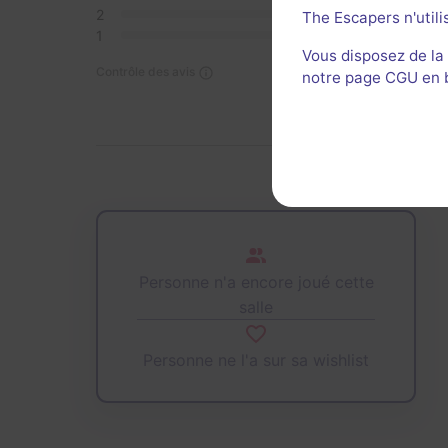
2
0
The Escapers n'utili
1
0
Vous disposez de la
Contrôle des avis
notre page CGU en ba
Personne n'a encore joué cette
salle
Personne ne l'a sur sa wishlist