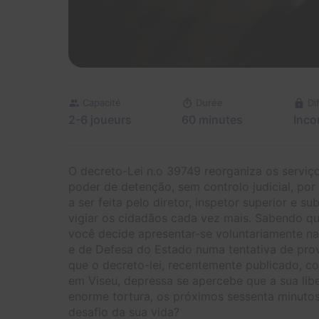
Capacité
Durée
Di
2-6 joueurs
60 minutes
Inco
O decreto-Lei n.o 39749 reorganiza os serviço
poder de detenção, sem controlo judicial, por
a ser feita pelo diretor, inspetor superior e s
vigiar os cidadãos cada vez mais. Sabendo qu
você decide apresentar-se voluntariamente na 
e de Defesa do Estado numa tentativa de pro
que o decreto-lei, recentemente publicado, co
em Viseu, depressa se apercebe que a sua lib
enorme tortura, os próximos sessenta minutos 
desafio da sua vida?