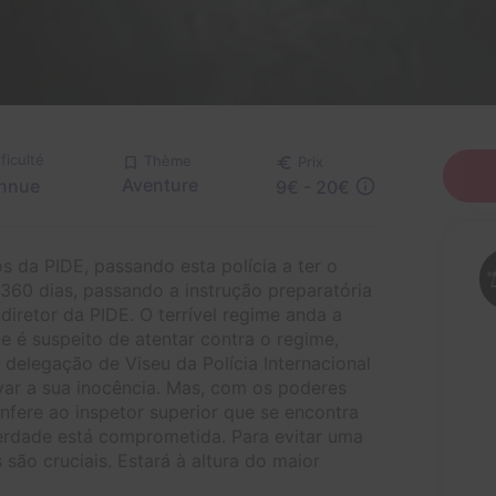
fficulté
Thème
Prix
Aventure
nnue
9€ - 20€
s da PIDE, passando esta polícia a ter o
 360 dias, passando a instrução preparatória
ubdiretor da PIDE. O terrível regime anda a
e é suspeito de atentar contra o regime,
delegação de Viseu da Polícia Internacional
var a sua inocência. Mas, com os poderes
nfere ao inspetor superior que se encontra
erdade está comprometida. Para evitar uma
são cruciais. Estará à altura do maior