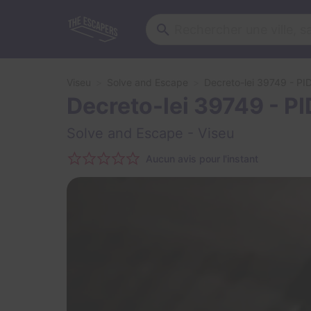
Viseu
Solve and Escape
Decreto-lei 39749 - PI
Decreto-lei 39749 - P
Solve and Escape
- Viseu
Aucun avis pour l'instant