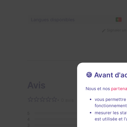
Langues disponibles
Signaler u
🍪 Avant d'
Avis
Nous et nos
partena
vous permettre 
• 0 avis
Aucun 
fonctionnement
mesurer les sta
5
0
est utilisée et 
4
0
3
0