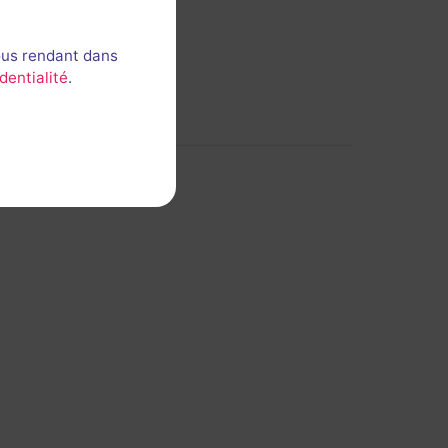
ous rendant dans
dentialité
.