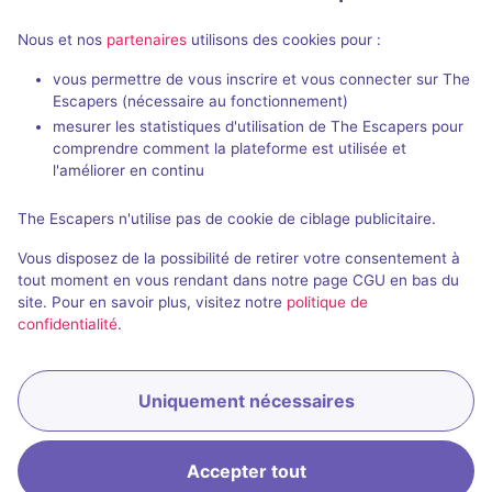
Nous et nos
partenaires
utilisons des cookies pour :
Salles fermées et évènements
passés de Château de Vincennes
vous permettre de vous inscrire et vous connecter sur The
Escapers (nécessaire au fonctionnement)
mesurer les statistiques d'utilisation de The Escapers pour
comprendre comment la plateforme est utilisée et
l'améliorer en continu
The Escapers n'utilise pas de cookie de ciblage publicitaire.
Évènement passé
Vous disposez de la possibilité de retirer votre consentement à
Prisonnier du donjon
tout moment en vous rendant dans notre page CGU en bas du
site. Pour en savoir plus, visitez notre
politique de
3 / 5
1 avis
confidentialité
.
Non renseignée
Inconnue
Historique / Culturel
Uniquement nécessaires
Accepter tout