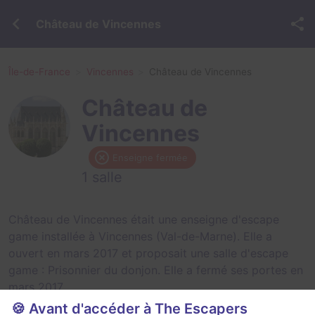
Château de Vincennes
Île-de-France
Vincennes
Château de Vincennes
Château de
Vincennes
Enseigne fermée
1 salle
Château de Vincennes était une enseigne d'escape
game installée à Vincennes (Val-de-Marne). Elle a
ouvert en mars 2017 et proposait une salle d'escape
game :
Prisonnier du donjon
. Elle a fermé ses portes en
mars 2017.
🍪 Avant d'accéder à The Escapers