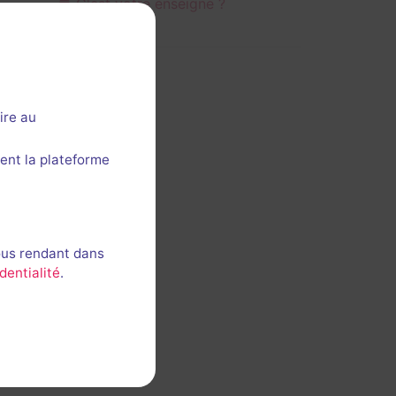
C'est votre enseigne ?
ire au
ent la plateforme
ous rendant dans
dentialité
.