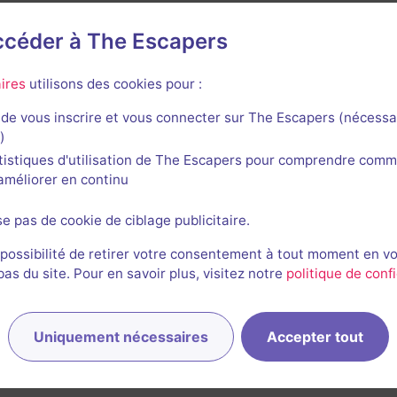
accéder à The Escapers
cca Escape Room
ires
utilisons des cookies pour :
de vous inscrire et vous connecter sur The Escapers (nécessa
)
tistiques d'utilisation de The Escapers pour comprendre comm
l'améliorer en continu
1 h 40 min
se pas de cookie de ciblage publicitaire.
Ladrones del Grimorio
Aucun avis
 possibilité de retirer votre consentement à tout moment en v
s du site. Pour en savoir plus, visitez notre
politique de confi
2-6 joueurs
Difficile
Cambriolage
Non renseigné
Uniquement nécessaires
Accepter tout