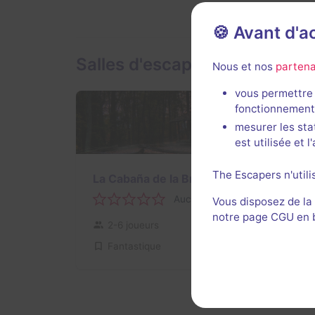
🍪 Avant d'
Salles d'escape game de Wi
Nous et nos
partena
vous permettre 
fonctionnement
mesurer les sta
est utilisée et 
75 min
The Escapers n'utili
La Cabaña de la Bruja
Aucun avis
Vous disposez de la
notre page CGU en ba
2-6 joueurs
Intermédiaire
Fantastique
Non renseigné