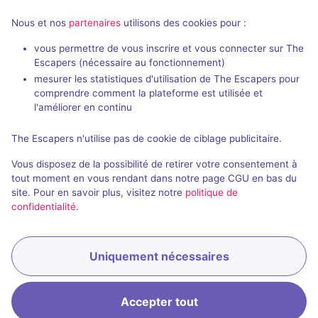
Nous et nos
partenaires
utilisons des cookies pour :
vous permettre de vous inscrire et vous connecter sur The
90 min
Escapers (nécessaire au fonctionnement)
mesurer les statistiques d'utilisation de The Escapers pour
Going Underground
Dragon Cave
comprendre comment la plateforme est utilisée et
Crime Runners
- Vienne
Open the door
l'améliorer en continu
4,4 / 5
13 avis
The Escapers n'utilise pas de cookie de ciblage publicitaire.
2 - 6
Intermédiaire
2 - 6
Vous disposez de la possibilité de retirer votre consentement à
Historique / Culturel
Fantastique
35€ - 49€
tout moment en vous rendant dans notre page CGU en bas du
site. Pour en savoir plus, visitez notre
politique de
confidentialité
.
Uniquement nécessaires
Accepter tout