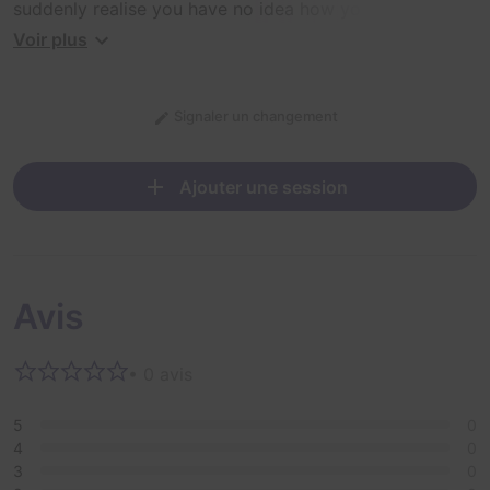
suddenly realise you have no idea how you came to be
in this room!
Voir plus
Signaler un changement
Ajouter une session
Avis
• 0 avis
5
0
4
0
3
0