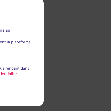
ire au
ent la plateforme
ous rendant dans
dentialité
.