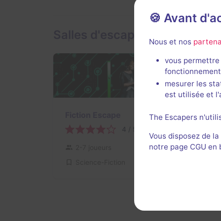
🍪 Avant d'
Salles d'escape game de Exi
Nous et nos
partena
vous permettre 
fonctionnement
mesurer les sta
est utilisée et 
Fiction Escape
The Escapers n'utili
4 / 5
1 avis
Vous disposez de la
notre page CGU en ba
2-7 joueurs
Intermédiaire
Science-Fiction
17,1€ - 38,5€