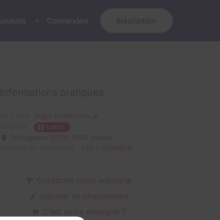
nauté
Connexion
Inscription
Informations pratiques
https://exitdoors.at
SITE WEB
ADRESSE
CARTE
Spitalgasse 1/12a,
1090 Vienne
+43 1 9346909
NUMÉRO DE TÉLÉPHONE
Contacter cette enseigne
Signaler un changement
C'est votre enseigne ?