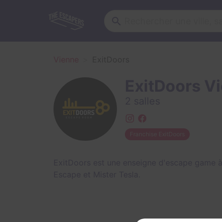
Vienne
ExitDoors
ExitDoors V
2 salles
Franchise ExitDoors
ExitDoors est une enseigne d'escape game à
Escape
et
Mister Tesla
.