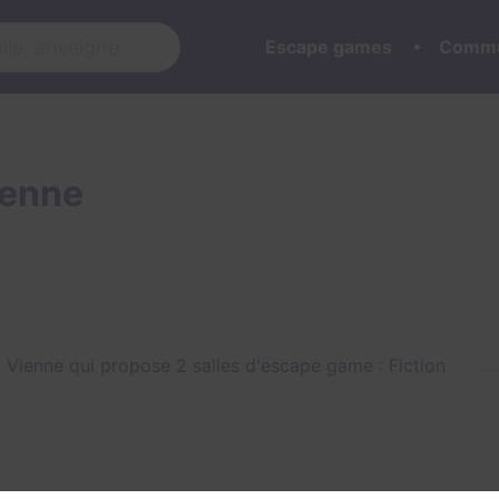
Escape games
Commu
ienne
 Vienne qui propose 2 salles d'escape game :
Fiction