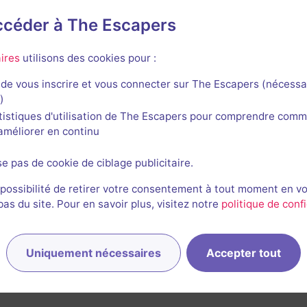
accéder à The Escapers
tDoors
ires
utilisons des cookies pour :
de vous inscrire et vous connecter sur The Escapers (nécessa
)
tistiques d'utilisation de The Escapers pour comprendre comm
l'améliorer en continu
Mister Tesla
se pas de cookie de ciblage publicitaire.
Aucun avis
 possibilité de retirer votre consentement à tout moment en v
s du site. Pour en savoir plus, visitez notre
politique de confi
2-7 joueurs
Intermédiaire
Historique / Culturel
17,1€ - 38,5€
Uniquement nécessaires
Accepter tout