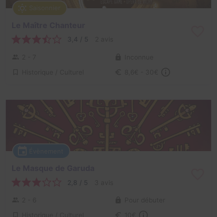
Saisonnier
Le Maître Chanteur
3,4 / 5
2 avis
2 - 7
Inconnue
Historique / Culturel
8,6€ - 30€
Évènement
Le Masque de Garuda
2,8 / 5
3 avis
2 - 6
Pour débuter
Historique / Culturel
10€