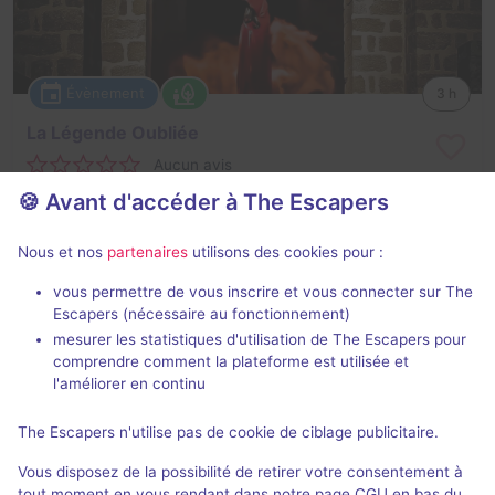
Évènement
3 h
La Légende Oubliée
Aucun avis
🍪 Avant d'accéder à The Escapers
2 - 6
Inconnue
Fantastique
0€
Nous et nos
partenaires
utilisons des cookies pour :
vous permettre de vous inscrire et vous connecter sur The
Escapers (nécessaire au fonctionnement)
mesurer les statistiques d'utilisation de The Escapers pour
comprendre comment la plateforme est utilisée et
l'améliorer en continu
En extérieur
2 h
The Escapers n'utilise pas de cookie de ciblage publicitaire.
Vichy 1903
Vous disposez de la possibilité de retirer votre consentement à
Aucun avis
tout moment en vous rendant dans notre page CGU en bas du