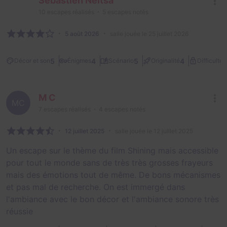
Sébastien Neitsa
10
escapes réalisés
5
escapes notés
5 août 2026
salle jouée le 25 juillet 2026
2
5
4
5
4
Décor et son
Énigmes
Scénario
Originalité
Difficulté
M C
MC
7
escapes réalisés
4
escapes notés
12 juillet 2025
salle jouée le 12 juillet 2025
Un escape sur le thème du film Shining mais accessible
pour tout le monde sans de très très grosses frayeurs
mais des émotions tout de même. De bons mécanismes
et pas mal de recherche. On est immergé dans
l'ambiance avec le bon décor et l'ambiance sonore très
réussie