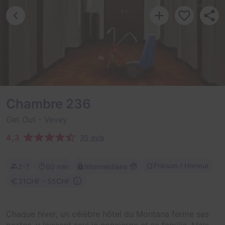
Chambre 236
Get Out
- Vevey
4,3
35 avis
Frisson / Horreur
2-7
60 min
Intermédiaire
31CHF - 55CHF
Chaque hiver, un célèbre hôtel du Montana ferme ses
portes, y laissant seul le concierge et sa famille. Mais