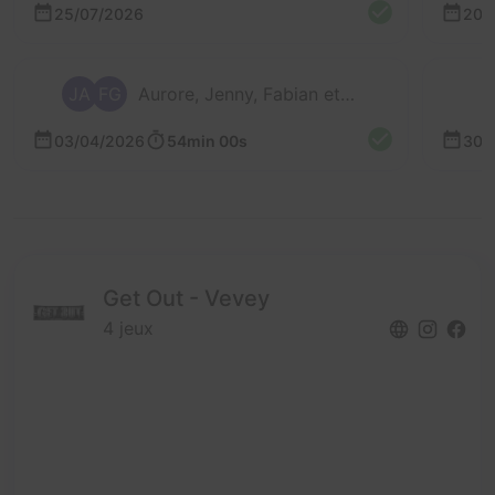
25/07/2026
20/
JA
FG
Aurore, Jenny, Fabian et 1 autre
03/04/2026
54min 00s
30/
Get Out - Vevey
4 jeux