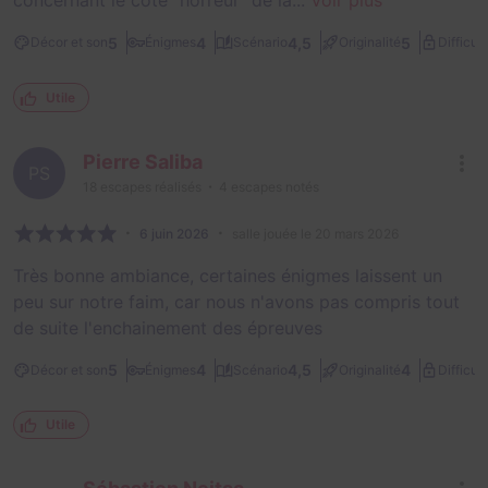
concernant le côté "horreur" de la...
Voir plus
5
4
4,5
5
Décor et son
Énigmes
Scénario
Originalité
Difficult
Utile
Pierre Saliba
PS
18
escapes réalisés
4
escapes notés
6 juin 2026
salle jouée le 20 mars 2026
Très bonne ambiance, certaines énigmes laissent un
peu sur notre faim, car nous n'avons pas compris tout
de suite l'enchainement des épreuves
5
4
4,5
4
Décor et son
Énigmes
Scénario
Originalité
Difficult
Utile