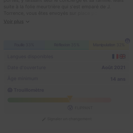
suite à la folie meurtrière qui s'est emparé de J.
Torrence, vous êtes envoyés sur place pour mener
l'enquête. On y murmure que des esprits maléfiques
Voir plus
hantent les lieux. Un conseil, n'entrez surtout pas dans
la chambre 236 !
Fouille
33%
Réflexion
35%
Manipulation
32%
Langues disponibles
Date d'ouverture
Août 2021
Âge minimum
14 ans
😱 Trouillomètre
😰
FLIPPANT
Signaler un changement