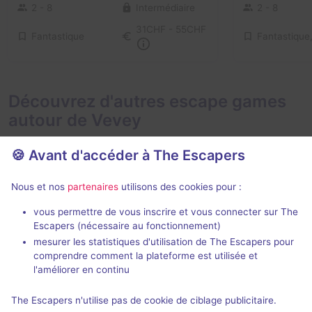
2 - 8
Intermédiaire
2 - 8
31CHF - 55CHF
Fantastique
Découvrez d'autres escape games
autour de Vevey
🍪 Avant d'accéder à The Escapers
Nous et nos
partenaires
utilisons des cookies pour :
vous permettre de vous inscrire et vous connecter sur The
Escapers (nécessaire au fonctionnement)
Le Mystère de la Chambre 245
Jules Verne
mesurer les statistiques d'utilisation de The Escapers pour
Hôtel des Trois Couronnes
-
Evasio Tempu
comprendre comment la plateforme est utilisée et
Vevey
Bains
l'améliorer en continu
Aucun avis
The Escapers n'utilise pas de cookie de ciblage publicitaire.
2 - 4
Inconnue
3 - 6