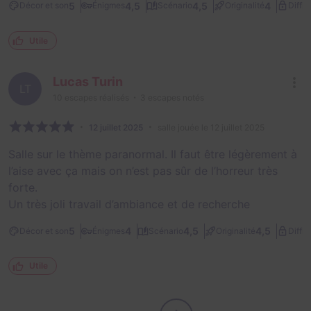
5
4,5
4,5
4
Décor et son
Énigmes
Scénario
Originalité
Diffic
Utile
Lucas Turin
LT
10
escapes réalisés
3
escapes notés
12 juillet 2025
salle jouée le 12 juillet 2025
Salle sur le thème paranormal. Il faut être légèrement à
l’aise avec ça mais on n’est pas sûr de l’horreur très
forte.
Un très joli travail d’ambiance et de recherche
5
4
4,5
4,5
Décor et son
Énigmes
Scénario
Originalité
Diffic
Utile