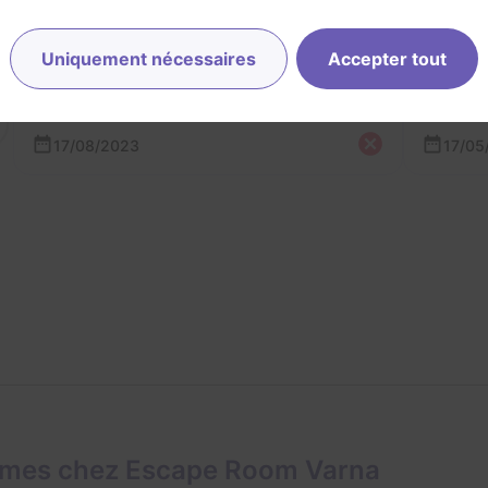
Uniquement nécessaires
Accepter tout
AL
YP
Alexandre et Yana
17/08/2023
17/05
ames chez Escape Room Varna