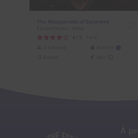
The Masquerade of Surprises
Escape House
- Varna
4 / 5
1 avis
Au choix
2-5 joueurs
Évasion
20lv.
À p