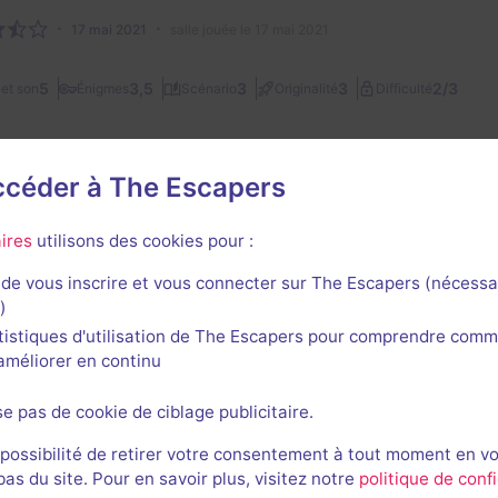
17 mai 2021
salle jouée le 17 mai 2021
2/3
5
3,5
3
3
et son
Énigmes
Scénario
Originalité
Difficulté
accéder à The Escapers
1
ires
utilisons des cookies pour :
de vous inscrire et vous connecter sur The Escapers (nécessa
)
tistiques d'utilisation de The Escapers pour comprendre comm
l'améliorer en continu
rnières sessions
se pas de cookie de ciblage publicitaire.
 possibilité de retirer votre consentement à tout moment en v
s du site. Pour en savoir plus, visitez notre
politique de confi