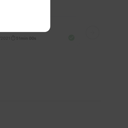
Rachel et Rémi
/2021
51min 00s