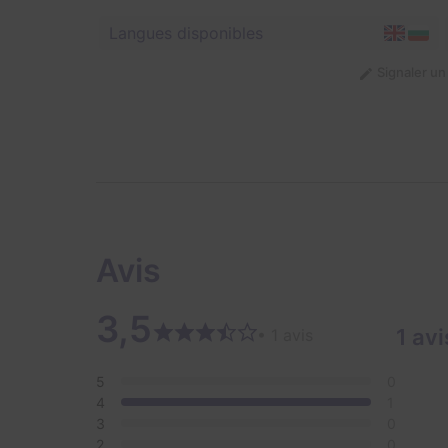
Langues disponibles
Signaler u
Avis
3,5
1 avi
• 1 avis
5
0
4
1
3
0
2
0