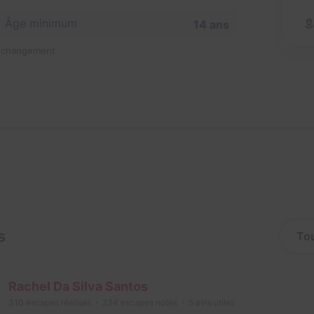
Âge minimum
14 ans
n changement
s
Rachel Da Silva Santos
310
escapes réalisés
234
escapes notés
5
avis utiles