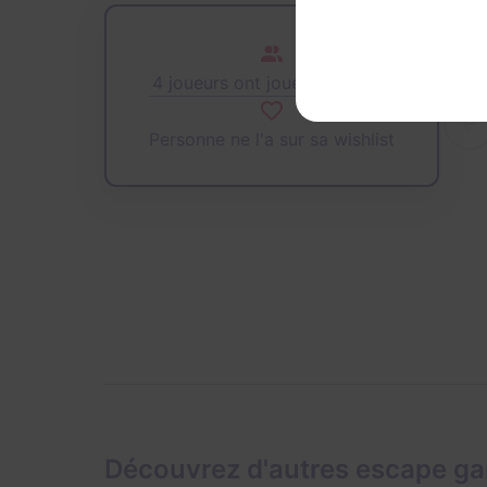
4 joueurs ont joué cette salle
Personne ne l'a sur sa wishlist
Découvrez d'autres escape g