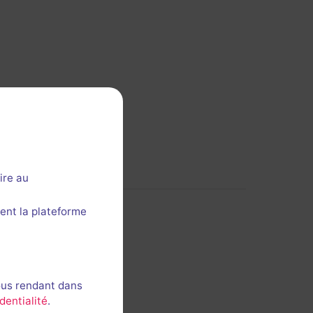
ire au
ent la plateforme
ous rendant dans
dentialité
.