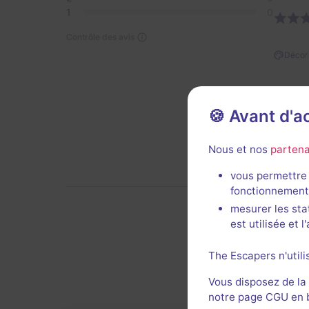
1
0
Contrôle des avis
Décor 
🍪 Avant d'
Nous et nos
partena
vous permettre 
fonctionnement
mesurer les sta
est utilisée et 
De
The Escapers n'utili
Vous disposez de la
notre page CGU en ba