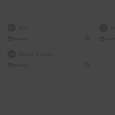
BH
Brice
FD
Fa
inconnue
incon
AD
Astrid et 4 autres
inconnue