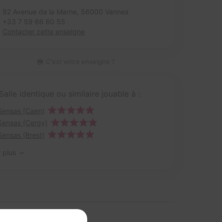
92 Avenue de la Marne,
56000 Vannes
+33 7 59 66 60 55
Contacter cette enseigne
C'est votre enseigne ?
Salle identique ou similaire jouable à :
Sensas (Caen)
Sensas (Cergy)
Sensas (Brest)
r plus