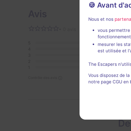
🍪 Avant d'
Avis
Nous et nos
partena
• 0 avis
Aucun 
vous permettre 
fonctionnement
5
0
mesurer les sta
4
0
est utilisée et 
3
0
2
0
The Escapers n'utili
1
0
Vous disposez de la
Contrôle des avis
notre page CGU en ba
De