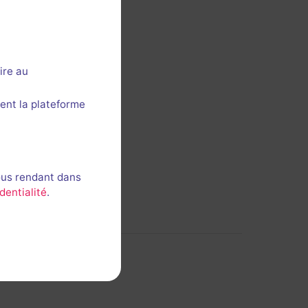
 cette section ?
ire au
ent la plateforme
ous rendant dans
dentialité
.