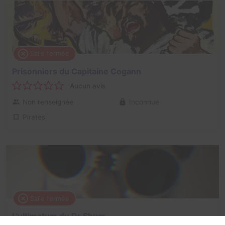
Salle fermée
Prisonniers du Capitaine Cogann
Aucun avis
Non renseignée
Inconnue
Pirates
Salle fermée
L'ultimatum du Dr Shum