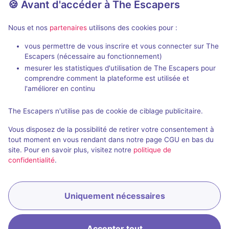
🍪 Avant d'accéder à The Escapers
Aucun avis
3 - 6
Inconnue
Nous et nos
partenaires
utilisons des cookies pour :
Aventure
vous permettre de vous inscrire et vous connecter sur The
Escapers (nécessaire au fonctionnement)
mesurer les statistiques d'utilisation de The Escapers pour
comprendre comment la plateforme est utilisée et
l'améliorer en continu
The Escapers n'utilise pas de cookie de ciblage publicitaire.
Salle fermée
Vous disposez de la possibilité de retirer votre consentement à
Sur les talons de Maurice Lanceval
tout moment en vous rendant dans notre page CGU en bas du
site. Pour en savoir plus, visitez notre
politique de
Aucun avis
confidentialité
.
2 - 6
Intermédiaire
Enquête / Mystère
Uniquement nécessaires
Accepter tout