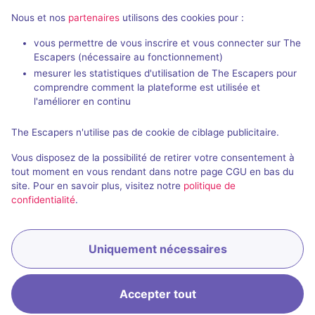
VR Studio 1850
- Les Belleville
Nous et nos
partenaires
utilisons des cookies pour :
Aucun avis
vous permettre de vous inscrire et vous connecter sur The
1 - 4
Intermédiaire
Escapers (nécessaire au fonctionnement)
mesurer les statistiques d'utilisation de The Escapers pour
Frisson / Horreur
38€
comprendre comment la plateforme est utilisée et
24 km
l'améliorer en continu
The Escapers n'utilise pas de cookie de ciblage publicitaire.
Vous disposez de la possibilité de retirer votre consentement à
13
autres salles correspondant à votre recherche
tout moment en vous rendant dans notre page CGU en bas du
sont disponibles autour de
Valloire
.
site. Pour en savoir plus, visitez notre
politique de
confidentialité
.
Étendre la recherche
Uniquement nécessaires
Accepter tout
Accueil
Recherche
Connexion
Menu