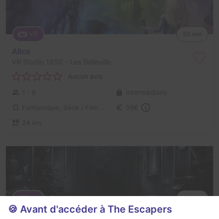
VR
50 min
Alice
VR Studio 1850
- Les Belleville
Aucun avis
1 - 6
Intermédiaire
Fantastique, Série / Film / Roman
38€
24 km
VR
45 min
🍪 Avant d'accéder à The Escapers
House of Fear: Cursed Souls