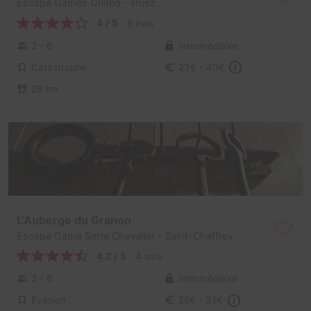
Escape Games United
- Huez
4 / 5
9 avis
2 - 6
Intermédiaire
Catastrophe
23€ - 40€
28 km
L'Auberge du Granon
Escape Game Serre Chevalier
- Saint-Chaffrey
4,2 / 5
4 avis
2 - 6
Intermédiaire
Évasion
25€ - 35€