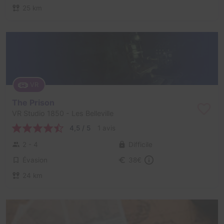
25 km
VR
The Prison
VR Studio 1850
- Les Belleville
4,5 / 5
1 avis
2 - 4
Difficile
Évasion
38€
24 km