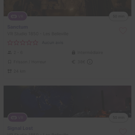
VR
50 min
Sanctum
VR Studio 1850
- Les Belleville
Aucun avis
2 - 6
Intermédiaire
Frisson / Horreur
38€
24 km
VR
50 min
Signal Lost
VR Studio 1850
- Les Belleville