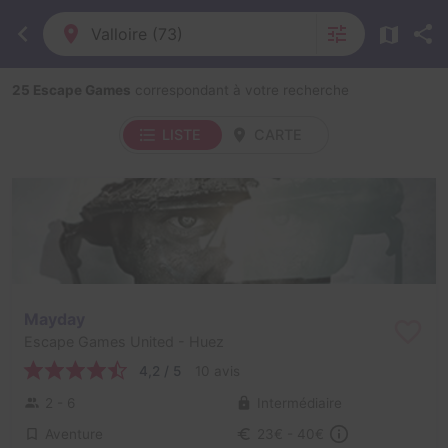
Valloire (73)
25 Escape Games
correspondant à votre recherche
LISTE
CARTE
Mayday
Escape Games United
- Huez
4,2 / 5
10 avis
2 - 6
Intermédiaire
Aventure
23€ - 40€