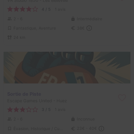
VR Studio 1850
- Les Belleville
4 / 5
1 avis
2 - 6
Intermédiaire
Fantastique, Aventure
38€
24 km
Sortie de Piste
Escape Games United
- Huez
3 / 5
1 avis
2 - 6
Inconnue
Évasion, Historique / Culturel
23€ - 40€