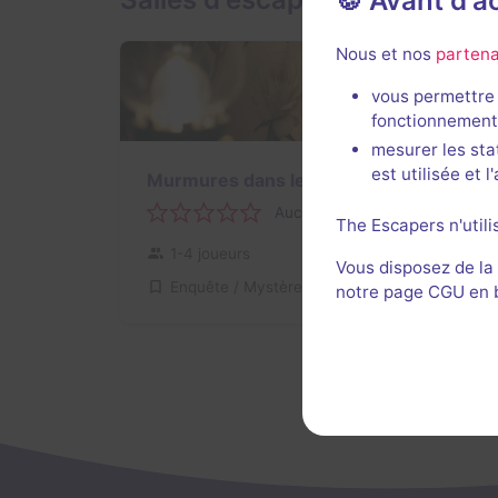
🍪 Avant d'
Nous et nos
partena
vous permettre 
fonctionnement
16 h
mesurer les sta
est utilisée et 
Murmures dans les Feuillages
Aucun avis
The Escapers n'utili
1-4 joueurs
Pour débuter
Vous disposez de la
Enquête / Mystère
Non renseigné
notre page CGU en ba