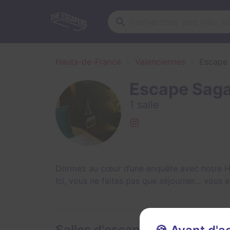
Hauts-de-France
Valenciennes
Escape
Escape Sag
1 salle
Dormez au cœur d’une enquête avec notre H
Ici, vous ne faites pas que séjourner… vous e
Salles d'escape game de Es