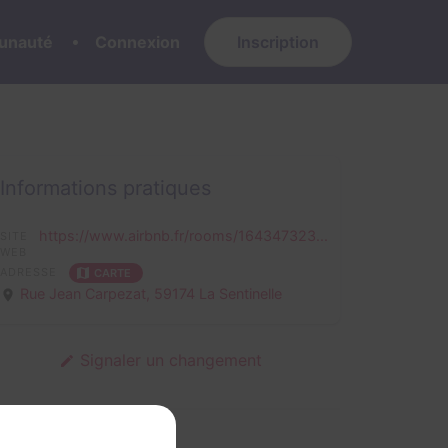
nauté
Connexion
Inscription
Informations pratiques
https://www.airbnb.fr/rooms/164347323...
SITE
WEB
ADRESSE
CARTE
Rue Jean Carpezat,
59174 La Sentinelle
Signaler un changement