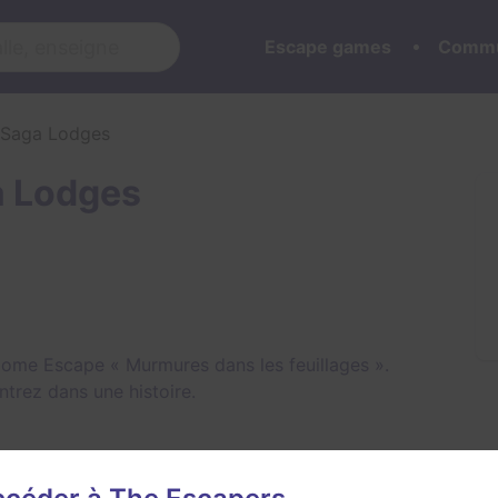
Escape games
Commu
 Saga Lodges
a Lodges
ome Escape « Murmures dans les feuillages ».
ntrez dans une histoire.
cape Saga Lodges