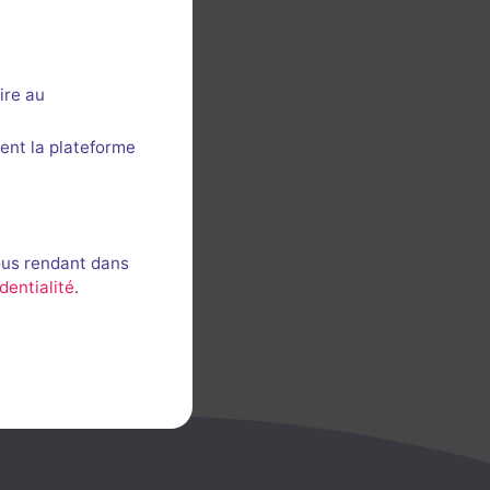
ire au
ent la plateforme
ous rendant dans
dentialité
.