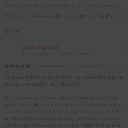
L'histoire est claire, elle mérite sa 1er place à Valencia
2
5
5
5
5
Décor et son
Énigmes
Scénario
Originalité
Difficulté
Utile
Jason Tignard
412
escapes réalisés
395
escapes notés
3 décembre 2025
salle jouée le 2 décembre 2025
J’avais eu autant de super retour sur cette salle que de
gens qui me disaient leur déception.
Je comprend les 2 points de vu. Personnellement j’ai
adoré cette salle, remplie d’énigme et de bonnes idées.
La contenu est vraiment très conséquent. La partie RP
est très sympas et décalée. Enfin, le scénario est bien
fait et assez drôle aussi. Je trouve malgré tout que sa