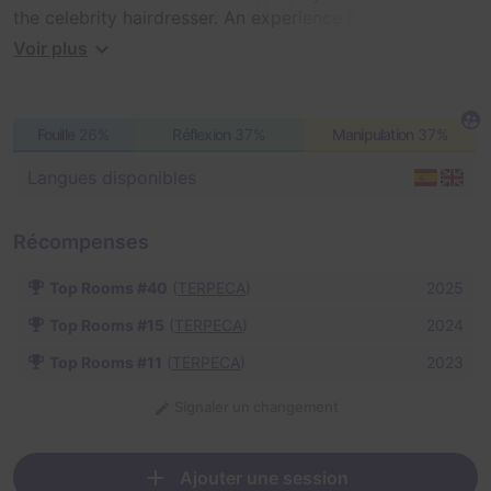
the celebrity hairdresser. An experience full of
surprises, tension and humour.
Voir plus
Fouille
26%
Réflexion
37%
Manipulation
37%
Langues disponibles
Récompenses
Top Rooms #40
(
TERPECA
)
2025
Top Rooms #15
(
TERPECA
)
2024
Top Rooms #11
(
TERPECA
)
2023
Signaler un changement
Ajouter une session