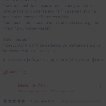
* énormément de choses à faire : c'est grand et à
chaque fois qu'on pense avoir fini ça repart, et on a
pas mal de choses différentes à faire
* un peu d'action, ce que je fais peu en escape game
* l'acting du Game Master
J'ai moins aimé :
* beaucoup (trop ?) de cadenas. Je m'attendais à plus
de diversité au vu ...
Voir plus
4
3,5
4
4
Décor et son
Énigmes
Scénario
Originalité
Difficult
1
Utile
Marie-Ju Cta
391
escapes réalisés
347
escapes notés
7 décembre 2025
salle jouée le 2 décembre 2025