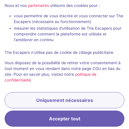
Nous et nos
partenaires
utilisons des cookies pour :
vous permettre de vous inscrire et vous connecter sur The
90 min
Escapers (nécessaire au fonctionnement)
mesurer les statistiques d'utilisation de The Escapers pour
Golpe Perfecto en el Jardín de Buda
Caronte
comprendre comment la plateforme est utilisée et
Factoria
- Valence
Terror Stories
-
l'améliorer en continu
4,7 / 5
21 avis
The Escapers n'utilise pas de cookie de ciblage publicitaire.
2 - 7
Intermédiaire
2 - 6
Vous disposez de la possibilité de retirer votre consentement à
Cambriolage
19€ - 35€
tout moment en vous rendant dans notre page CGU en bas du
site. Pour en savoir plus, visitez notre
politique de
confidentialité
.
Uniquement nécessaires
Réserver
Accepter tout
Accueil
Recherche
Connexion
Menu