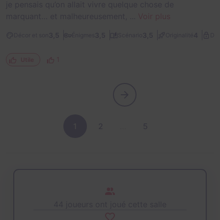
je pensais qu’on allait vivre quelque chose de
marquant… et malheureusement, ...
Voir plus
3,5
3,5
3,5
4
Décor et son
Énigmes
Scénario
Originalité
Dif
1
Utile
1
2
…
5
44 joueurs ont joué cette salle