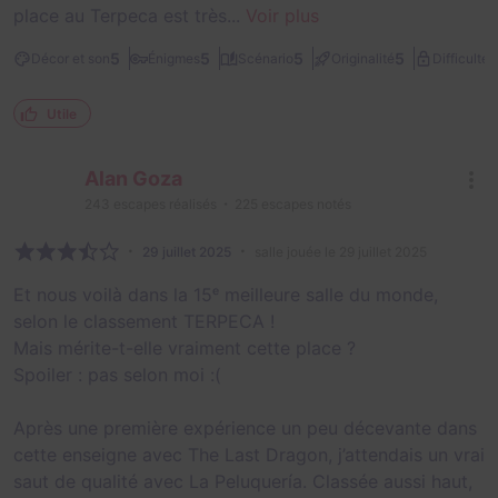
place au Terpeca est très...
Voir plus
2
5
5
5
5
Décor et son
Énigmes
Scénario
Originalité
Difficulté
Utile
Alan Goza
243
escapes réalisés
225
escapes notés
29 juillet 2025
salle jouée le 29 juillet 2025
Et nous voilà dans la 15ᵉ meilleure salle du monde,
selon le classement TERPECA !
Mais mérite-t-elle vraiment cette place ?
Spoiler : pas selon moi :(
Après une première expérience un peu décevante dans
cette enseigne avec The Last Dragon, j’attendais un vrai
saut de qualité avec La Peluquería. Classée aussi haut,