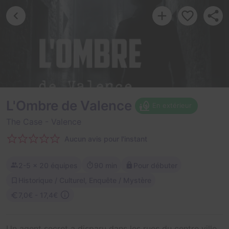
L'Ombre de Valence
En extérieur
The Case
- Valence
Aucun avis pour l'instant
2-5
× 20 équipes
90 min
Pour débuter
Historique / Culturel, Enquête / Mystère
7,0€ - 17,4€
Un agent secret a disparu dans les rues du centre ville