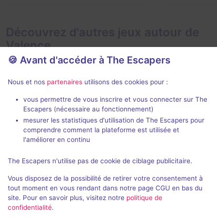
Découvrez d'autres jeux autour de
Valence
🍪 Avant d'accéder à The Escapers
Nous et nos
partenaires
utilisons des cookies pour :
vous permettre de vous inscrire et vous connecter sur The
Escapers (nécessaire au fonctionnement)
mesurer les statistiques d'utilisation de The Escapers pour
Le Secret des Dieux Égyptiens
Super Alpha
comprendre comment la plateforme est utilisée et
Back to Escape
- Valence
Escape Time
-
l'améliorer en continu
4,3 / 5
40 avis
The Escapers n'utilise pas de cookie de ciblage publicitaire.
2 - 6
Intermédiaire
2 - 6
Vous disposez de la possibilité de retirer votre consentement à
Aventure
22€ - 35€
tout moment en vous rendant dans notre page CGU en bas du
site. Pour en savoir plus, visitez notre
politique de
confidentialité
.