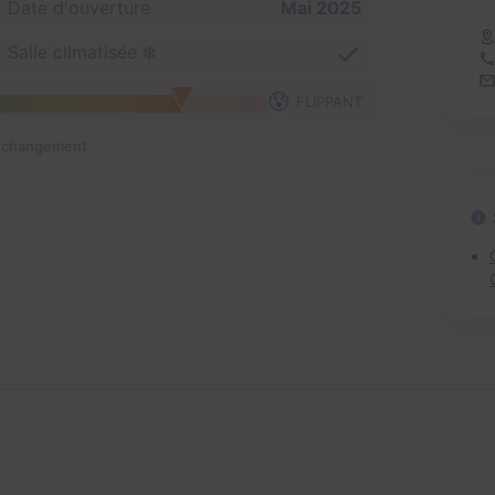
Date d'ouverture
Mai 2025
Salle climatisée ❄️
😰
FLIPPANT
n changement