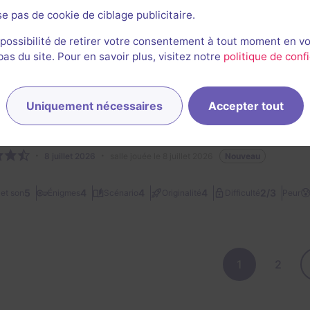
se pas de cookie de ciblage publicitaire.
9 août 2026
salle jouée le 8 août 2026
Nouveau
 possibilité de retirer votre consentement à tout moment en v
s du site. Pour en savoir plus, visitez notre
politique de confi
2/3
5
3
5
3,5
et son
Énigmes
Scénario
Originalité
Difficulté
Peur
Uniquement nécessaires
Accepter tout
Simon Comte
48
escapes réalisés
6
escapes notés
1
avis utile
8 juillet 2026
salle jouée le 8 juillet 2026
Nouveau

2/3
5
4
4
4
et son
Énigmes
Scénario
Originalité
Difficulté
Peur
1
2