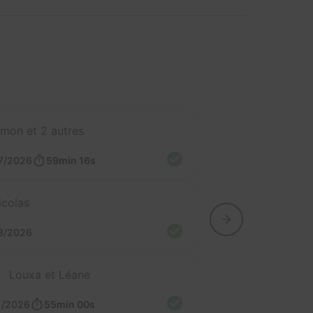
imon et 2 autres
7/2026
59min 16s
icolas
3/2026
Louxa et Léane
1/2026
55min 00s