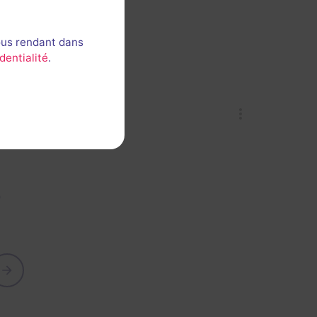
ous rendant dans
dentialité
.
😰
