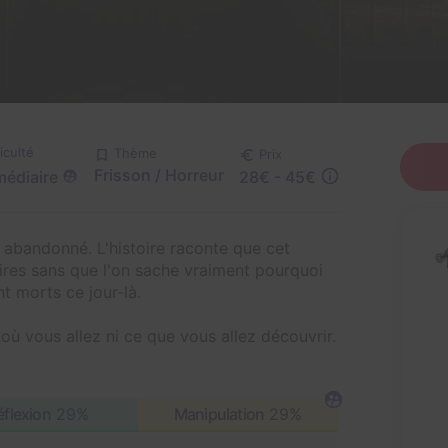
ficulté
Thème
Prix
Frisson / Horreur
médiaire
28€ - 45€
 abandonné. L'histoire raconte que cet
aires sans que l'on sache vraiment pourquoi
t morts ce jour-là.
où vous allez ni ce que vous allez découvrir.
éflexion
29%
Manipulation
29%