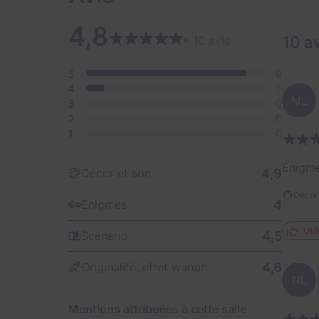
4,8
10 a
• 10 avis
5
9
4
1
ML
3
0
2
0
1
0
Énigme
4,9
Décor et son
Décor 
4
Énigmes
Util
4,5
Scénario
4,6
Originalité, effet waouh
NL
Mentions attribuées à cette salle