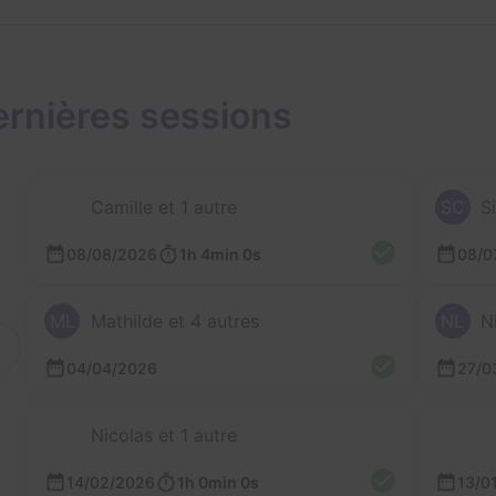
rnières sessions
Camille et 1 autre
SC
S
08/08/2026
1h 4min 0s
08/0
ML
Mathilde et 4 autres
NL
N
04/04/2026
27/0
Nicolas et 1 autre
14/02/2026
1h 0min 0s
13/0