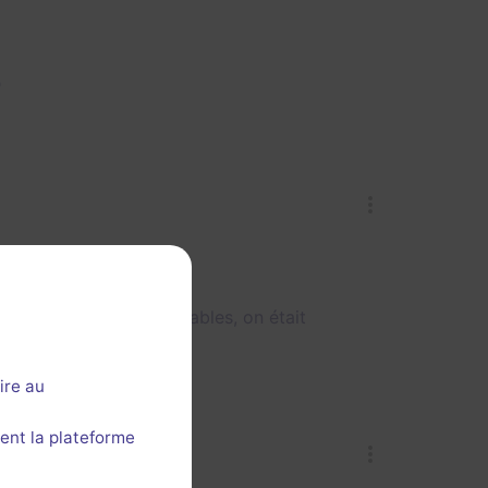

 décors étaient incroyables, on était
ire au
ent la plateforme