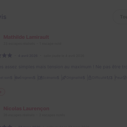
vis
Mathilde Lamirault
23
escapes réalisés
1
escape noté
4 avril 2026
salle jouée le 4 avril 2026
s assez simples mais tension au maximum ! Ne pas être tr
😰
1/3
5
5
5
5
et son
Énigmes
Scénario
Originalité
Difficulté
Peur
e
Nicolas Laurençon
26
escapes réalisés
2
escapes notés