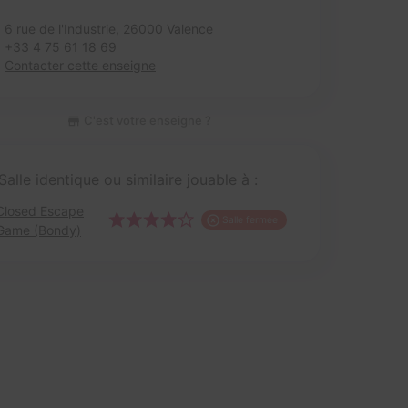
6 rue de l'Industrie,
26000 Valence
+33 4 75 61 18 69
Contacter cette enseigne
C'est votre enseigne ?
Salle identique ou similaire jouable à :
Closed Escape
Salle fermée
Game (Bondy)