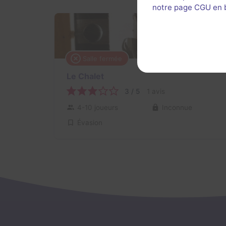
notre page CGU en ba
Salle fermée
Le Chalet
3 / 5
1 avis
4-10 joueurs
Inconnue
Évasion