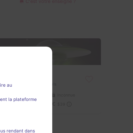
C'est votre enseigne ?
Zone 51
Aucun avis
ire au
2-10 joueurs
Inconnue
ent la plateforme
Science-Fiction
$39
ous rendant dans