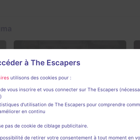
igma
accéder à The Escapers
90 min
ires
utilisons des cookies pour :
L'Orphelinat Abandonné
Aucun avis
de vous inscrire et vous connecter sur The Escapers (nécessa
)
4-8 joueurs
Inconnue
tistiques d'utilisation de The Escapers pour comprendre comm
Frisson / Horreur
$56
l'améliorer en continu
se pas de cookie de ciblage publicitaire.
 possibilité de retirer votre consentement à tout moment en v