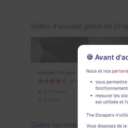
Salles d'escape game de En
🍪 Avant d'
Nous et nos
partena
Mission : Pégase
4 / 5
1 avis
vous permettre 
fonctionnement
4-10 joueurs
Inconnue
mesurer les sta
Aventure
$39
est utilisée et 
The Escapers n'utili
Salles fermées de Enigma
Vous disposez de la