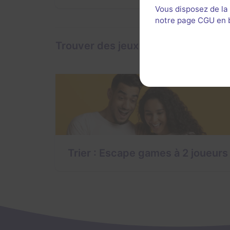
Vous disposez de la
notre page CGU en ba
Trouver des jeux à Trier
Trier : Escape games à 2 joueurs