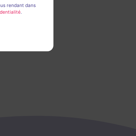
ous rendant dans
dentialité
.