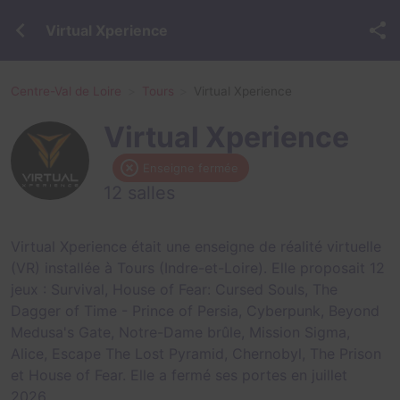
Virtual Xperience
Centre-Val de Loire
Tours
Virtual Xperience
Virtual Xperience
Enseigne fermée
12 salles
Virtual Xperience était une enseigne de réalité virtuelle
(VR) installée à Tours (Indre-et-Loire). Elle proposait 12
jeux :
Survival
,
House of Fear: Cursed Souls
,
The
Dagger of Time - Prince of Persia
,
Cyberpunk
,
Beyond
Medusa's Gate
,
Notre-Dame brûle
,
Mission Sigma
,
Alice
,
Escape The Lost Pyramid
,
Chernobyl
,
The Prison
et
House of Fear
. Elle a fermé ses portes en juillet
2026.