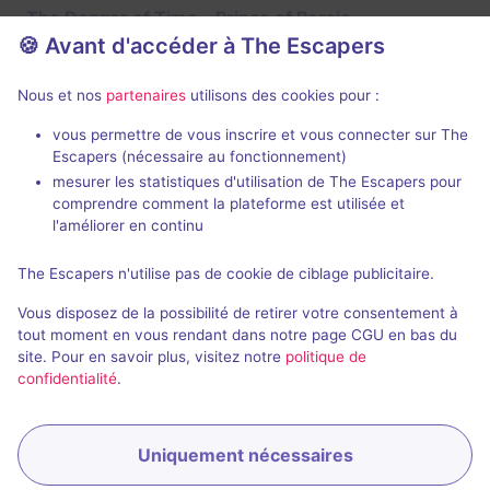
The Dagger of Time - Prince of Persia
🍪 Avant d'accéder à The Escapers
4,2 / 5
2 avis
2 - 4
Difficile
Nous et nos
partenaires
utilisons des cookies pour :
Aventure
vous permettre de vous inscrire et vous connecter sur The
Escapers (nécessaire au fonctionnement)
mesurer les statistiques d'utilisation de The Escapers pour
comprendre comment la plateforme est utilisée et
l'améliorer en continu
The Escapers n'utilise pas de cookie de ciblage publicitaire.
Jeu terminé
Vous disposez de la possibilité de retirer votre consentement à
The Prison
tout moment en vous rendant dans notre page CGU en bas du
site. Pour en savoir plus, visitez notre
politique de
Aucun avis
confidentialité
.
2 - 4
Difficile
Évasion
Uniquement nécessaires