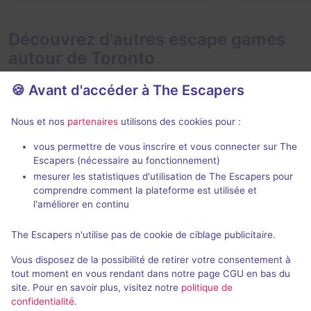
Découvrez d'autres escape games
autour de Toronto
🍪 Avant d'accéder à The Escapers
Nous et nos
partenaires
utilisons des cookies pour :
70 min
vous permettre de vous inscrire et vous connecter sur The
Escapers (nécessaire au fonctionnement)
13 Sedah Ave
Dream Porta
mesurer les statistiques d'utilisation de The Escapers pour
Ready Set Go Adventures
-
Daydream Adv
comprendre comment la plateforme est utilisée et
Toronto
l'améliorer en continu
4,6 / 5
1 avis
3 - 7
The Escapers n'utilise pas de cookie de ciblage publicitaire.
4 - 8
Intermédiaire
Fantastique
Vous disposez de la possibilité de retirer votre consentement à
Frisson / Horreur
$26
tout moment en vous rendant dans notre page CGU en bas du
site. Pour en savoir plus, visitez notre
politique de
confidentialité
.