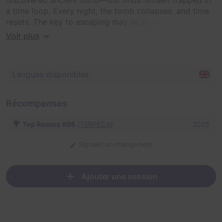
a time loop. Every night, the tomb collapses, and time
resets. The key to escaping may lie in a mysterious
sword buried deep within the tomb—an artifact with
Voir plus
strange powers.
Langues disponibles
Récompenses
Top Rooms #96
(
TERPECA
)
2025
Signaler un changement
Ajouter une session