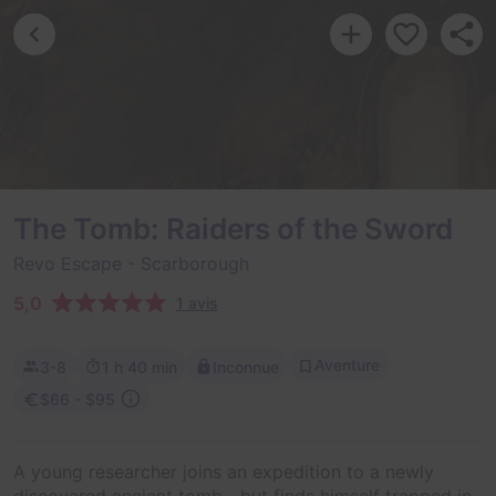
The Tomb: Raiders of the Sword
Revo Escape
- Scarborough
5,0
1 avis
Aventure
3-8
1 h 40 min
Inconnue
$66 - $95
A young researcher joins an expedition to a newly
discovered ancient tomb—but finds himself trapped in