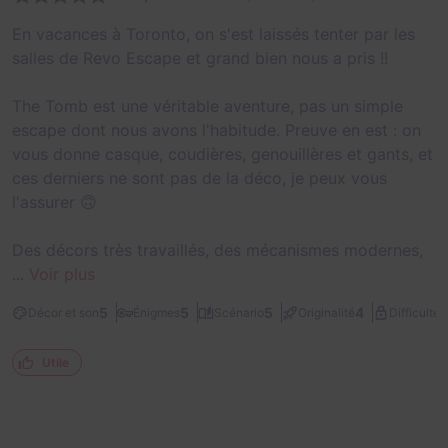
En vacances à Toronto, on s'est laissés tenter par les
salles de Revo Escape et grand bien nous a pris !!
The Tomb est une véritable aventure, pas un simple
escape dont nous avons l'habitude. Preuve en est : on
vous donne casque, coudières, genouillères et gants, et
ces derniers ne sont pas de la déco, je peux vous
l'assurer 🙃
Des décors très travaillés, des mécanismes modernes,
...
Voir plus
3
5
5
5
4
Décor et son
Énigmes
Scénario
Originalité
Difficulté
Utile