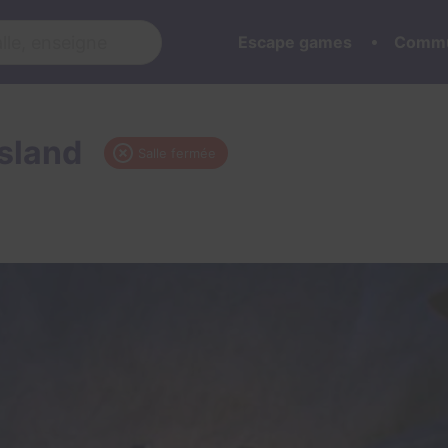
Escape games
Commu
Island
Salle fermée