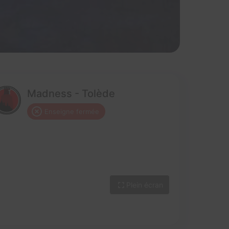
Madness - Tolède
Enseigne fermée
Plein écran