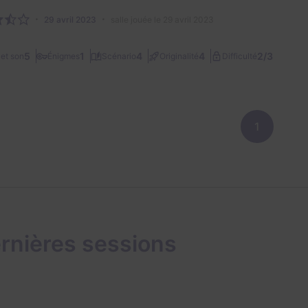
29 avril 2023
salle jouée le 29 avril 2023
2/3
5
1
4
4
et son
Énigmes
Scénario
Originalité
Difficulté
1
rnières sessions