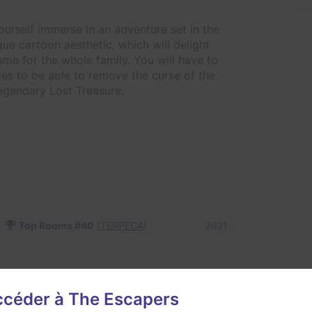
ourself immerse in an adventure set in the
que cartoon aesthetic, which will delight
game for the whole family. You will have to
zles to be able to remove the curse of the
 Legendary Lost Treasure.
Top Rooms #40
(
TERPECA
)
2021
n changement
accéder à The Escapers