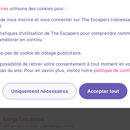
ires
utilisons des cookies pour :
de vous inscrire et vous connecter sur The Escapers (nécessa
)
tistiques d'utilisation de The Escapers pour comprendre comm
l'améliorer en continu
se pas de cookie de ciblage publicitaire.
is
 possibilité de retirer votre consentement à tout moment en v
s du site. Pour en savoir plus, visitez notre
politique de confi
Florence Hoyez
Uniquement nécessaires
Accepter tout
618
escapes réalisés
453
escapes notés
11 mai 2023
salle jouée le 30 avril 2023
L'orga Les potes
938
escapes réalisés
890
escapes notés