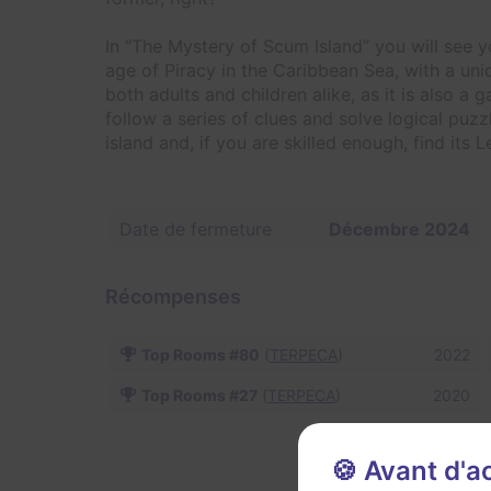
In “The Mystery of Scum Island” you will see y
age of Piracy in the Caribbean Sea, with a uni
both adults and children alike, as it is also a 
follow a series of clues and solve logical puz
island and, if you are skilled enough, find its
Date de fermeture
Décembre 2024
Récompenses
Top Rooms #80
(
TERPECA
)
2022
Top Rooms #27
(
TERPECA
)
2020
Signaler u
🍪 Avant d'