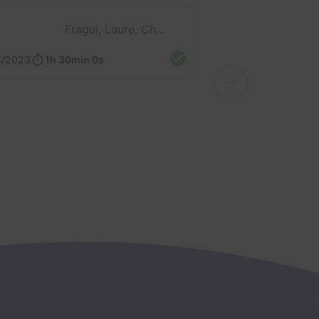
Fragui, Laure, Chris, Gabriel et L'orga
4/2023
1h 30min 0s