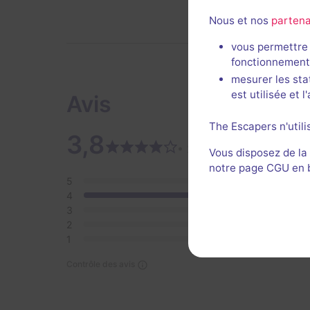
Nous et nos
partena
vous permettre 
fonctionnement
mesurer les sta
est utilisée et 
Avis
The Escapers n'utili
3,8
2 av
• 2 avis
Vous disposez de la
notre page CGU en ba
5
0
4
2
3
0
2
0
1
0
Contrôle des avis