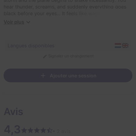
hear thunder, screams, and suddenly everything goes
black before your eyes... It feels like waking up from a
deep but painful sleep. There is only one task left:
Voir plus
survive and find your way home as quickly as
possible...
Langues disponibles
Signaler un changement
Ajouter une session
Avis
4,3
• 2 avis