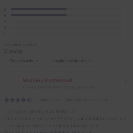
5
1
4
1
3
0
2
0
1
0
Contrôle des avis
2 avis
Mathieu Perrenoud
1887
escapes réalisés
275
escapes notés
18 mai 2026
salle jouée le 16 mai 2026
"L'ancêtre" de Molly et sleep. :D
Lost comme si on y était ! C'est une aventure cool avec
de beaux décors et un thème bien présent.
Note des pingouins: ❄❄❄❄❄, Whaouw!