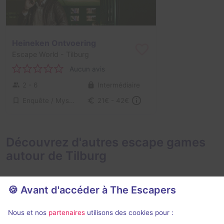
Heineken Ontvoering
Escape World
- Tilburg
Aucun avis
2 - 6
Intermédiaire
Enquête / Mystère
21€ - 42€
Découvrez d'autres escape games
autour de Tilburg
🍪 Avant d'accéder à The Escapers
Nous et nos
partenaires
utilisons des cookies pour :