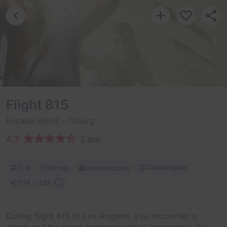
Flight 815
Escape World
- Tilburg
4,3
2 avis
Catastrophe
2-6
60 min
Intermédiaire
21€ - 42€
During flight 815 to Los Angeles, you encounter a
storm and the plane begins to shake incessantly. You