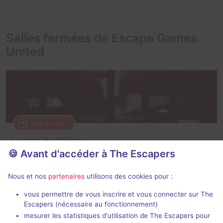
Salles fermées de Escape Games
United
Salle fermée
La cave de Toviere
🍪 Avant d'accéder à The Escapers
4 / 5
2 avis
2 - 6
Intermédiaire
Nous et nos
partenaires
utilisons des cookies pour :
Évasion
vous permettre de vous inscrire et vous connecter sur The
Escapers (nécessaire au fonctionnement)
mesurer les statistiques d'utilisation de The Escapers pour