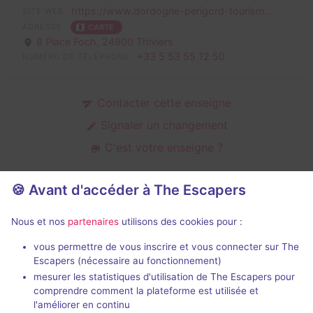
https://www.dordogne-perigord-tourism...
SITE WEB
ADRESSE
CARTE
8 Place Foch,
24800 Thiviers
+33 5 53 55 12 50
NUMÉRO DE TÉLÉPHONE
Contacter cette enseigne
Signaler un changement
C'est votre enseigne ?
🍪 Avant d'accéder à The Escapers
Salles d'escape game de Office de
Nous et nos
partenaires
utilisons des cookies pour :
Tourisme de Thiviers
vous permettre de vous inscrire et vous connecter sur The
Escapers (nécessaire au fonctionnement)
mesurer les statistiques d'utilisation de The Escapers pour
comprendre comment la plateforme est utilisée et
l'améliorer en continu