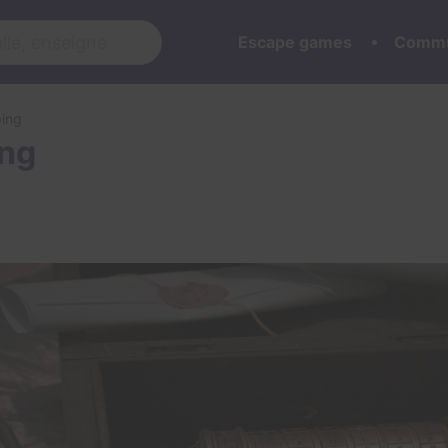
Escape games
Commu
ping
ing