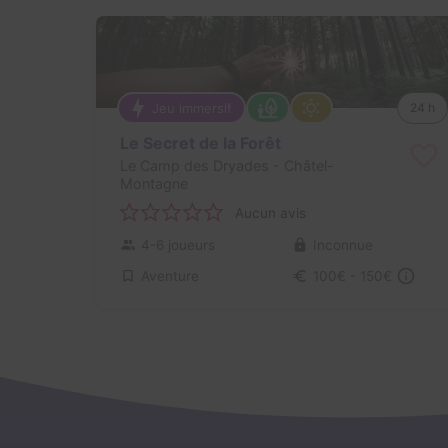
Jeu immersif
24 h
Le Secret de la Forêt
Le Camp des Dryades
- Châtel-
Montagne
Aucun avis
4-6 joueurs
Inconnue
Aventure
100€ - 150€