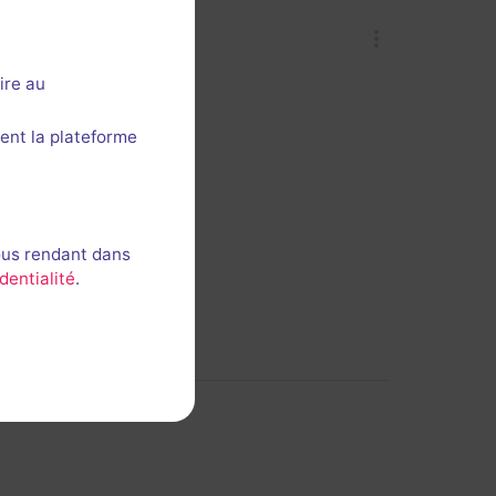
ire au
ent la plateforme
ous rendant dans
dentialité
.