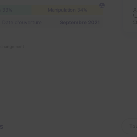
n
33%
Manipulation
34%
Date d'ouverture
Septembre 2021
n changement
is