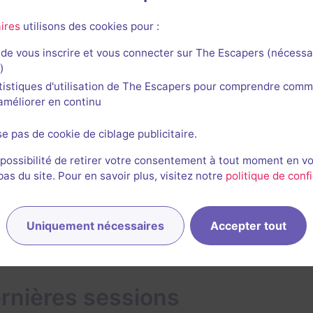
Jean-Baptiste Midor
ires
utilisons des cookies pour :
94
escapes réalisés
57
escapes notés
de vous inscrire et vous connecter sur The Escapers (nécessa
)
30 novembre 2022
salle jouée le 13 novembre 2022
tistiques d'utilisation de The Escapers pour comprendre comm
l'améliorer en continu
2/3
5
4,5
4,5
5
et son
Énigmes
Scénario
Originalité
Difficulté
se pas de cookie de ciblage publicitaire.
 possibilité de retirer votre consentement à tout moment en v
s du site. Pour en savoir plus, visitez notre
politique de confi
1
Uniquement nécessaires
Accepter tout
rnières sessions