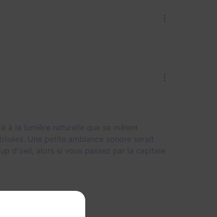
ré à la lumière naturelle que se mêlent
trisées. Une petite ambiance sonore serait
p d'oeil, alors si vous passez par la capitale