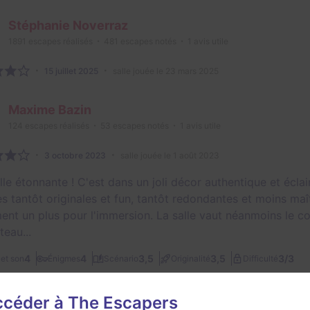
Stéphanie Noverraz
1891
escapes réalisés
481
escapes notés
1
avis utile
15 juillet 2025
salle jouée le 23 mars 2025
Maxime Bazin
124
escapes réalisés
53
escapes notés
1
avis utile
3 octobre 2023
salle jouée le 1 août 2023
le étonnante ! C'est dans un joli décor authentique et éclai
s tantôt originales et fun, tantôt redondantes et moins maî
ent un plus pour l'immersion. La salle vaut néanmoins le cou
teau...
3/3
4
4
3,5
3,5
et son
Énigmes
Scénario
Originalité
Difficulté
e
accéder à The Escapers