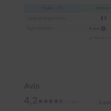
Fouille
33%
Réflexio
Langues disponibles
Âge minimum
9 ans
Signaler u
Avis
4,2
3 av
• 3 avis