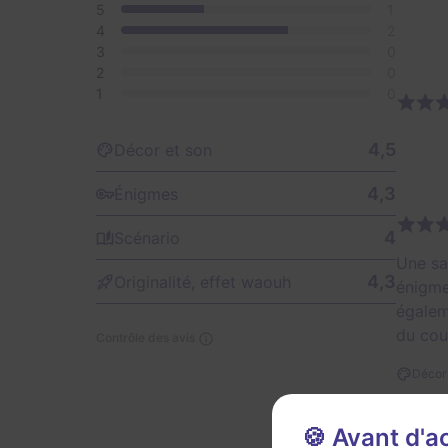
5
1
4
2
3
0
2
0
1
0
4,5
Décor et son
4,3
Énigmes
4
Scénario
Une sal
4,3
Originalité, effet waouh
énigme
égalem
du cou
Contrôle des avis
Décor 
Util
🍪 Avant d'