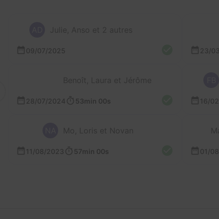
AD
Julie, Anso et 2 autres
09/07/2025
23/0
Benoît, Laura et Jérôme
FB
28/07/2024
53min 00s
16/0
NA
Mo, Loris et Novan
Ma
11/08/2023
57min 00s
01/0