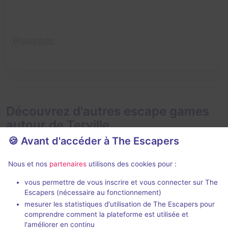
Découvrez d'autres escape games
autour de Terville
🍪 Avant d'accéder à The Escapers
Nous et nos
partenaires
utilisons des cookies pour :
vous permettre de vous inscrire et vous connecter sur The
Escapers (nécessaire au fonctionnement)
mesurer les statistiques d'utilisation de The Escapers pour
Los Bandidos
Jurassik Ro
comprendre comment la plateforme est utilisée et
Team Break
- Terville
Team Break
- T
l'améliorer en continu