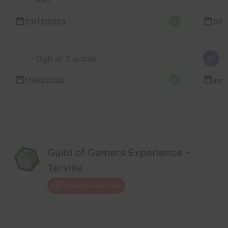
23/12/2020
05/
Ggb et 3 autres
XF
11/01/2020
inc
Guild of Gamers Experience -
Terville
Enseigne fermée