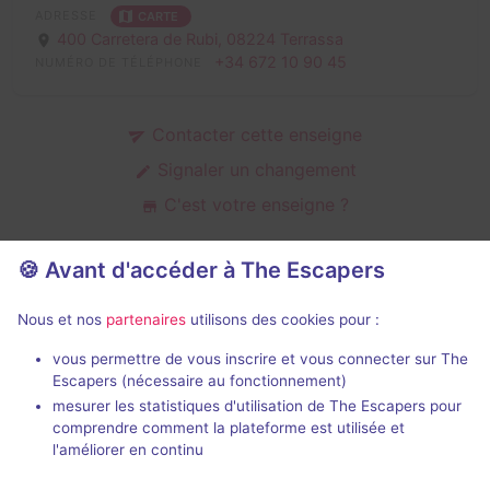
ADRESSE
CARTE
400 Carretera de Rubi,
08224 Terrassa
+34 672 10 90 45
NUMÉRO DE TÉLÉPHONE
Contacter cette enseigne
Signaler un changement
C'est votre enseigne ?
🍪 Avant d'accéder à The Escapers
Salles d'escape game de Malorial
Nous et nos
partenaires
utilisons des cookies pour :
Experience
vous permettre de vous inscrire et vous connecter sur The
Escapers (nécessaire au fonctionnement)
mesurer les statistiques d'utilisation de The Escapers pour
comprendre comment la plateforme est utilisée et
l'améliorer en continu
Nouveau
90 min