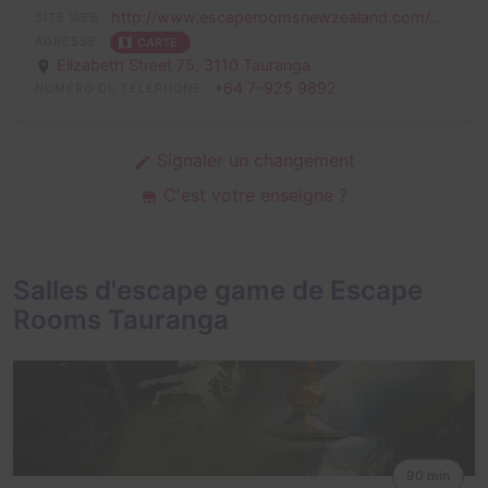
http://www.escaperoomsnewzealand.com/...
SITE WEB
ADRESSE
CARTE
Elizabeth Street 75,
3110 Tauranga
+64 7-925 9892
NUMÉRO DE TÉLÉPHONE
Signaler un changement
C'est votre enseigne ?
Salles d'escape game de Escape
Rooms Tauranga
90 min