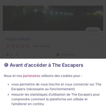
90 min
Psycho Motel
Aucun avis
2 - 8
Inconnue
Frisson / Horreur
Non renseigné
🍪 Avant d'accéder à The Escapers
Nous et nos
partenaires
utilisons des cookies pour :
Salles fermées de Escape Rooms
Tauranga
vous permettre de vous inscrire et vous connecter sur The
Escapers (nécessaire au fonctionnement)
mesurer les statistiques d'utilisation de The Escapers pour
comprendre comment la plateforme est utilisée et
l'améliorer en continu