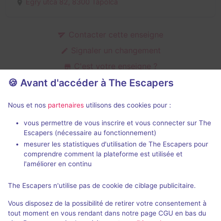
Egry utca 82,
8300 Tapolca
Contacter cette enseigne
Signaler un changement
C'est votre enseigne ?
🍪 Avant d'accéder à The Escapers
Nous et nos
partenaires
utilisons des cookies pour :
Salles d'escape game de Exit Room
vous permettre de vous inscrire et vous connecter sur The
Escapers (nécessaire au fonctionnement)
mesurer les statistiques d'utilisation de The Escapers pour
comprendre comment la plateforme est utilisée et
l'améliorer en continu
The Escapers n'utilise pas de cookie de ciblage publicitaire.
Garázs varázs
Vous disposez de la possibilité de retirer votre consentement à
1 / 5
1 avis
tout moment en vous rendant dans notre page CGU en bas du