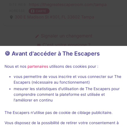
https://thegreatescaperoom.com/tampa
SITE WEB
ADRESSE
CARTE
300 E Madison St #301,
FL 33602 Tampa
Signaler un changement
C'est votre enseigne ?
🍪 Avant d'accéder à The Escapers
Nous et nos
partenaires
utilisons des cookies pour :
Salles fermées de The Great Escape
Room
vous permettre de vous inscrire et vous connecter sur The
Escapers (nécessaire au fonctionnement)
mesurer les statistiques d'utilisation de The Escapers pour
comprendre comment la plateforme est utilisée et
l'améliorer en continu
The Escapers n'utilise pas de cookie de ciblage publicitaire.
Salle fermée
Vous disposez de la possibilité de retirer votre consentement à