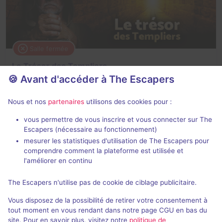
Salle fermée
Le Trésor des Templiers
🍪 Avant d'accéder à The Escapers
4,5 / 5
5 avis
2 - 6
Intermédiaire
Nous et nos
partenaires
utilisons des cookies pour :
Historique / Culturel
vous permettre de vous inscrire et vous connecter sur The
Escapers (nécessaire au fonctionnement)
mesurer les statistiques d'utilisation de The Escapers pour
comprendre comment la plateforme est utilisée et
l'améliorer en continu
The Escapers n'utilise pas de cookie de ciblage publicitaire.
Salle fermée
Vous disposez de la possibilité de retirer votre consentement à
Sur les traces de Richard Cœur de Lion
tout moment en vous rendant dans notre page CGU en bas du
site. Pour en savoir plus, visitez notre
politique de