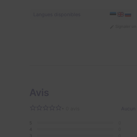
Langues disponibles
Signaler u
Avis
• 0 avis
Aucun 
5
0
4
0
3
0