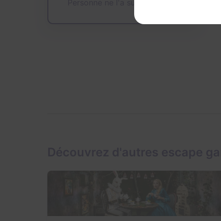
Personne ne l'a sur sa wishlist
Découvrez d'autres escape g