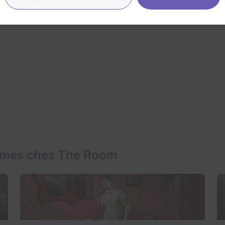
inconnue
ames chez The Room