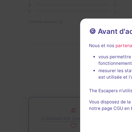
2
0
1
0
Contrôle des avis
🍪 Avant d'
Nous et nos
partena
vous permettre 
fonctionnement
De
mesurer les sta
est utilisée et 
The Escapers n'utili
Vous disposez de la
notre page CGU en ba
2 joueurs ont joué cette salle