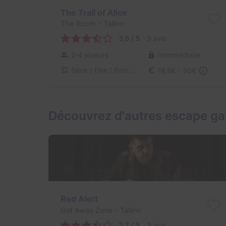
The Trail of Alice
The Room
- Tallinn
3,5 / 5
3 avis
2-4 joueurs
Intermédiaire
Série / Film / Roman
18,8€ - 30€
Découvrez d'autres escape ga
Red Alert
Get Away Zone
- Tallinn
3,2 / 5
3 avis