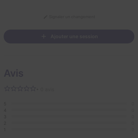
Signaler un changement
Ajouter une session
Avis
• 0 avis
5
0
4
0
3
0
2
0
1
0