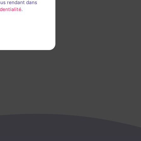
ous rendant dans
dentialité
.