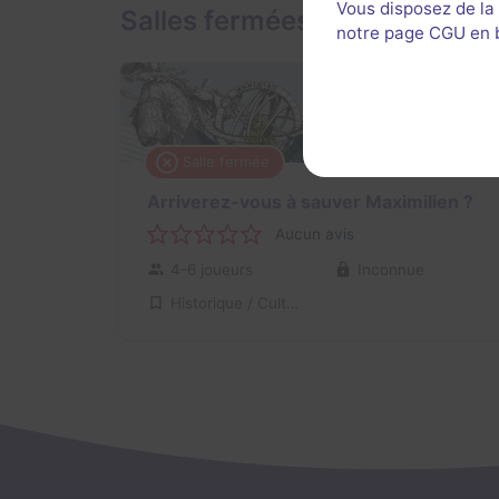
Vous disposez de la
Salles fermées de Château de
notre page CGU en ba
Salle fermée
Arriverez-vous à sauver Maximilien ?
Aucun avis
4-6 joueurs
Inconnue
Historique / Culturel