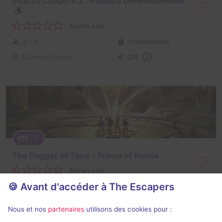
Incarna Chapitre 2 : Rupture Dimensionnelle
Aucun avis
3 - 4
Intermédiaire
Science-Fiction
29€
VR
The Dagger of Time - Prince of Persia
Aucun avis
🍪 Avant d'accéder à The Escapers
2 - 4
Difficile
Aventure
29€
Nous et nos
partenaires
utilisons des cookies pour :