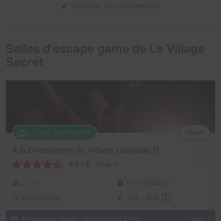
Signaler un changement
Salles d'escape game de Le Village
Secret
Escape game géant
75 min
À la Découverte du Village (épisode 1)
4,5 / 5
31 avis
2 - 10
Intermédiaire
Fantastique
26€ - 50€
Prochaine dispo :
Aujourd'hui à 21h
Voir +