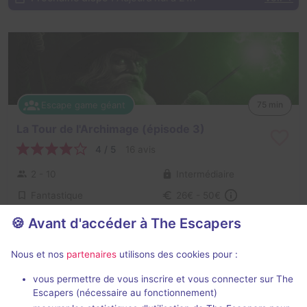
Escape game géant
75 min
La Tour de l'Archimage (épisode 3)
4 / 5
16 avis
2 - 10
Intermédiaire
Fantastique
26€ - 50€
🍪 Avant d'accéder à The Escapers
Prochaine dispo :
Aujourd'hui à 15h30
Voir +
Nous et nos
partenaires
utilisons des cookies pour :
vous permettre de vous inscrire et vous connecter sur The
Escapers (nécessaire au fonctionnement)