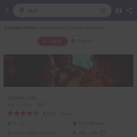
Split
3 Escape Games
correspondant à votre recherche
LISTE
CARTE
Zombie Lab
Fox in a Box
- Split
4,5 / 5
1 avis
2 - 6
Pour débuter
Virus / Asile / Hôpital
15€ - 25€