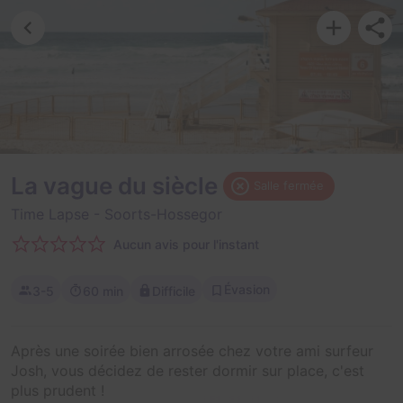
La vague du siècle
Salle fermée
Time Lapse
- Soorts-Hossegor
Aucun avis pour l'instant
Évasion
3-5
60 min
Difficile
Après une soirée bien arrosée chez votre ami surfeur
Josh, vous décidez de rester dormir sur place, c'est
plus prudent !