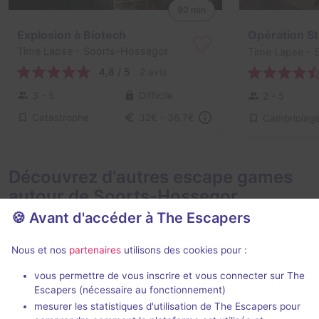
90 min
Explosion à Biotech
Opération St
Time Lapse
- Soorts-Hossegor
Time Lapse
- 
4,8 / 5
2 avis
3 - 5
Difficile
2 - 5
Catastrophe
32€ - 36,7€
Cambriolag
Découvrez d'autres escape games
autour de Soorts-Hossegor
🍪 Avant d'accéder à The Escapers
Nous et nos
partenaires
utilisons des cookies pour :
vous permettre de vous inscrire et vous connecter sur The
90 min
Escapers (nécessaire au fonctionnement)
mesurer les statistiques d'utilisation de The Escapers pour
Le Manoir
Le Mystère D