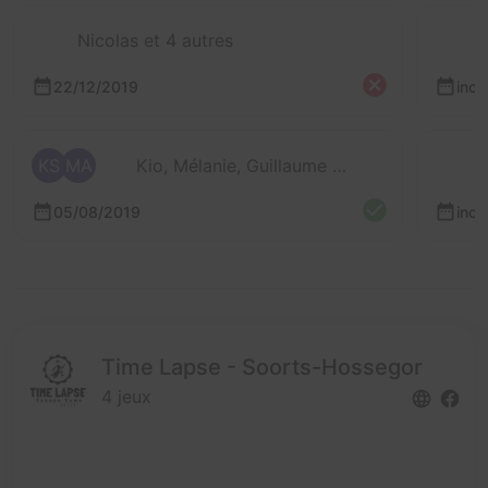
Nicolas et 4 autres
22/12/2019
inc
KS
MA
Kio, Mélanie, Guillaume et 1 autre
05/08/2019
inc
Time Lapse - Soorts-Hossegor
4 jeux